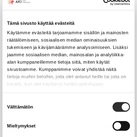
Tapahtumakalenteri
Tämä sivusto käyttää evästeitä
Uutiset
Käytämme evästeitä tarjoamamme sisällön ja mainosten
Blogit
räätälöimiseen, sosiaalisen median ominaisuuksien
Crux-lehti
tukemiseen ja kävijämäärämme analysoimiseen. Lisäksi
jaamme sosiaalisen median, mainosalan ja analytiikka-
alan kumppaneillemme tietoja siitä, miten käytät
JOBI
sivustoamme. Kumppanimme voivat yhdistää näitä
tietoja muihin tietoihin, joita olet antanut heille tai joita on
TYÖELÄMÄOPAS
kerätty, kun olet käyttänyt heidän palvelujaan.
Työnhaku
Suostumuksen
Työsuhde ja virkasuhde
Välttämätön
valinta
KirVESTES 2025-2028, KJTES sekä muut työ- ja
virkaehtosopimukset
Mieltymykset
Palkkaus