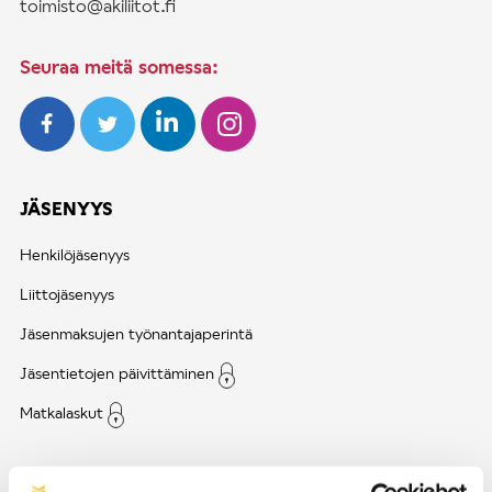
toimisto@akiliitot.fi
Seuraa meitä somessa:
JÄSENYYS
Henkilöjäsenyys
Liittojäsenyys
Jäsenmaksujen työnantajaperintä
Jäsentietojen päivittäminen
Matkalaskut
AJANKOHTAISTA