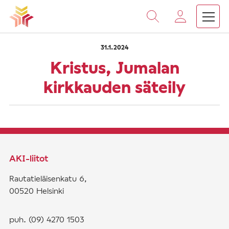
›
›
Vieritä
Etusivu
Saarnat
Kristus, Jumalan kirkkauden sä
sisältöön
31.1.2024
Kristus, Jumalan
kirkkauden säteily
AKI-liitot
Rautatieläisenkatu 6,
00520 Helsinki
puh. (09) 4270 1503