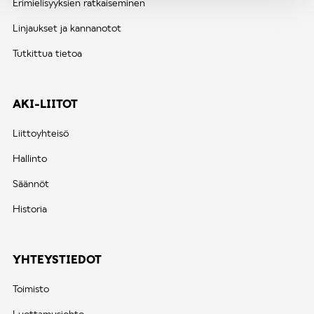
Erimielisyyksien ratkaiseminen
Linjaukset ja kannanotot
Tutkittua tietoa
AKI-LIITOT
Liittoyhteisö
Hallinto
Säännöt
Historia
YHTEYSTIEDOT
Toimisto
Luottamusjohto