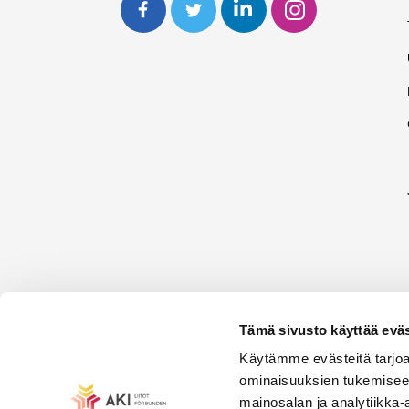
Tämä sivusto käyttää eväs
Käytämme evästeitä tarjoa
ominaisuuksien tukemisee
mainosalan ja analytiikka-