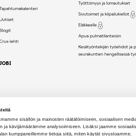
Työttömyys ja lomautukset
Tapahtumakalenteri
Sivutoimet ja kilpailukiellot
Uutiset
Eläkkeelle
Blogit
Apua pulmatilanteisiin
Crux-lehti
Kesätyöntekijän työehdot ja 
seurakuntien hengellisessä ty
JOBI
teitä
mamme sisällön ja mainosten räätälöimiseen, sosiaalisen medi
n ja kävijämäärämme analysoimiseen. Lisäksi jaamme sosiaali
alan kumppaneillemme tietoja siitä, miten käytät sivustoamme.