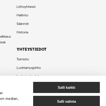
Liittoyhteisö
Hallinto
Säännöt
Historia
palkkaus
össä
YHTEYSTIEDOT
Toimisto
Luottamusjohto
Laskutustiedot
Tietosuojaseloste
Salli kaikki
an
sen median,
Salli valinta