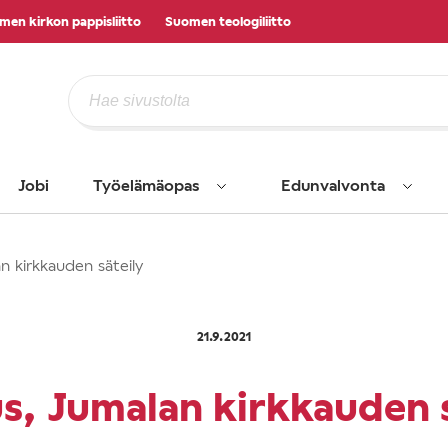
men kirkon pappisliitto
Suomen teologiliitto
Jobi
Työelämäopas
Edunvalvonta
n kirkkauden säteily
21.9.2021
us, Jumalan kirkkauden s