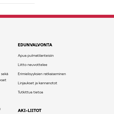
EDUNVALVONTA
Apua pulmatilanteisiin
Liitto neuvottelee
 sekä
Erimielisyyksien ratkaiseminen
kset
Linjaukset ja kannanotot
Tutkittua tietoa
AKI-LIITOT