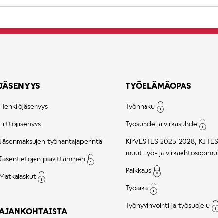
JÄSENYYS
TYÖELÄMÄOPAS
Henkilöjäsenyys
Työnhaku
Liittojäsenyys
Työsuhde ja virkasuhde
Jäsenmaksujen työnantajaperintä
KirVESTES 2025-2028, KJTES
muut työ- ja virkaehtosopimu
Jäsentietojen päivittäminen
Palkkaus
Matkalaskut
Työaika
Työhyvinvointi ja työsuojelu
AJANKOHTAISTA