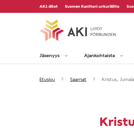
Vieritä
AKI-liitot
Suomen Kanttori-urkuriliitto
Suo
sisältöön
Jäsenyys
Ajankohtaista
›
›
Etusivu
Saarnat
Kristus, Jumala
Krist