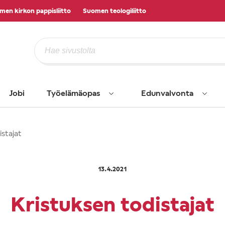
men kirkon pappisliitto
Suomen teologiliitto
Jobi
Työelämäopas
Edunvalvonta
stajat
13.4.2021
Kristuksen todistajat