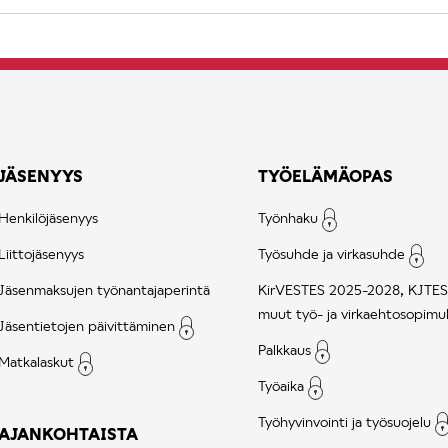
JÄSENYYS
TYÖELÄMÄOPAS
Henkilöjäsenyys
Työnhaku
Liittojäsenyys
Työsuhde ja virkasuhde
Jäsenmaksujen työnantajaperintä
KirVESTES 2025-2028, KJTES
muut työ- ja virkaehtosopimu
Jäsentietojen päivittäminen
Palkkaus
Matkalaskut
Työaika
Työhyvinvointi ja työsuojelu
AJANKOHTAISTA