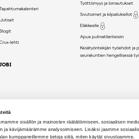
Työttömyys ja lomautukset
Tapahtumakalenteri
Sivutoimet ja kilpailukiellot
Uutiset
Eläkkeelle
Blogit
Apua pulmatilanteisiin
Crux-lehti
Kesätyöntekijän työehdot ja 
seurakuntien hengellisessä ty
JOBI
teitä
mamme sisällön ja mainosten räätälöimiseen, sosiaalisen medi
n ja kävijämäärämme analysoimiseen. Lisäksi jaamme sosiaali
alan kumppaneillemme tietoja siitä, miten käytät sivustoamme.