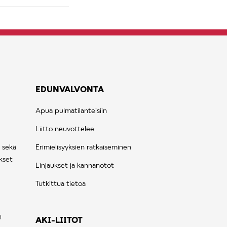
EDUNVALVONTA
Apua pulmatilanteisiin
Liitto neuvottelee
 sekä
Erimielisyyksien ratkaiseminen
kset
Linjaukset ja kannanotot
Tutkittua tietoa
AKI-LIITOT