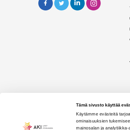
Tämä sivusto käyttää eväs
Käytämme evästeitä tarjoa
ominaisuuksien tukemisee
mainosalan ja analytiikka-