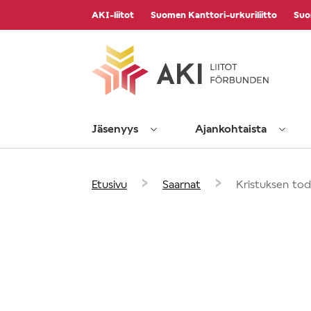
Vieritä
AKI-liitot
Suomen Kanttori-urkuriliitto
Suo
sisältöön
Jäsenyys
Ajankohtaista
›
›
Etusivu
Saarnat
Kristuksen todi