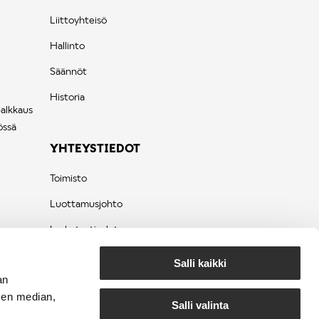
Liittoyhteisö
Hallinto
Säännöt
Historia
palkkaus
össä
YHTEYSTIEDOT
Toimisto
Luottamusjohto
Laskutustiedot
Tietosuojaseloste
Salli kaikki
an
sen median,
Salli valinta