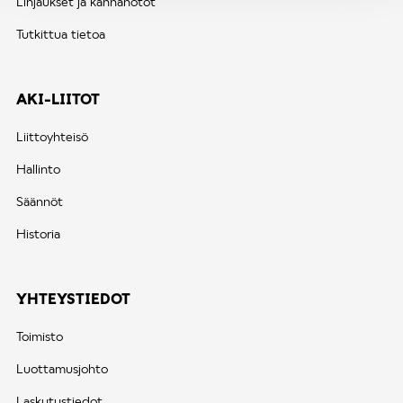
Linjaukset ja kannanotot
Tutkittua tietoa
AKI-LIITOT
Liittoyhteisö
Hallinto
Säännöt
Historia
YHTEYSTIEDOT
Toimisto
Luottamusjohto
Laskutustiedot