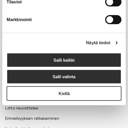
Tilastot
Työhyvinvointi ja työsuojelu
Työttömyys ja lomautukset
Markkinointi
Sivutoimet ja kilpailukiellot
Eläkkeelle
Näytä tiedot
Apua pulmatilanteisiin
Kesätyöntekijän työehdot ja palkkaus seurakuntien hengellisessä
Salli kaikki
työssä
Salli valinta
EDUNVALVONTA
Kiellä
Apua pulmatilanteisiin
Liitto neuvottelee
Erimielisyyksien ratkaiseminen