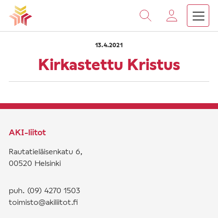
›
›
Vieritä
Etusivu
Saarnat
Kirkastettu Kristus
sisältöön
13.4.2021
Kirkastettu Kristus
AKI-liitot
Rautatieläisenkatu 6,
00520 Helsinki
puh. (09) 4270 1503
toimisto@akiliitot.fi