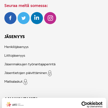
Seuraa meitä somessa:
JÄSENYYS
Henkilöjäsenyys
Liittojäsenyys
Jäsenmaksujen työnantajaperintä
Jäsentietojen päivittäminen
Matkalaskut
AJANKOHTAISTA