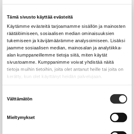
Tapahtumakalenteri
Uutiset
Tämä sivusto käyttää evästeitä
Blogit
Käytämme evästeitä tarjoamamme sisällön ja mainosten
räätälöimiseen, sosiaalisen median ominaisuuksien
Crux-lehti
tukemiseen ja kävijämäärämme analysoimiseen. Lisäksi
jaamme sosiaalisen median, mainosalan ja analytiikka-
JOBI
alan kumppaneillemme tietoja siitä, miten käytät
sivustoamme. Kumppanimme voivat yhdistää näitä
TYÖELÄMÄOPAS
tietoja muihin tietoihin, joita olet antanut heille tai joita on
kerätty, kun olet käyttänyt heidän palvelujaan.
Työnhaku
Työsuhde ja virkasuhde
Suostumuksen
Välttämätön
valinta
KirVESTES 2025-2028, KJTES sekä muut työ- ja
virkaehtosopimukset
Mieltymykset
Palkkaus
Työaika