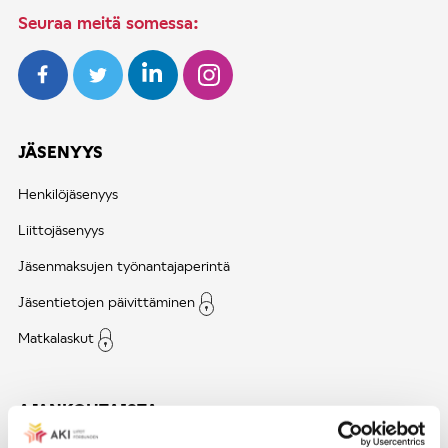
Seuraa meitä somessa:
JÄSENYYS
Henkilöjäsenyys
Liittojäsenyys
Jäsenmaksujen työnantajaperintä
Jäsentietojen päivittäminen
Matkalaskut
AJANKOHTAISTA