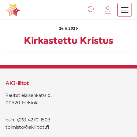
›
›
Vieritä
Etusivu
Saarnat
Kirkastettu Kristus
sisältöön
24.6.2026
Kirkastettu Kristus
AKI-liitot
Rautatieläisenkatu 6,
00520 Helsinki
puh. (09) 4270 1503
toimisto@akiliitot.fi