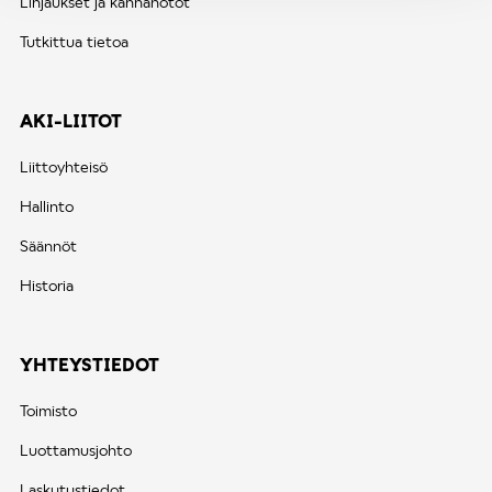
Linjaukset ja kannanotot
Tutkittua tietoa
AKI-LIITOT
Liittoyhteisö
Hallinto
Säännöt
Historia
YHTEYSTIEDOT
Toimisto
Luottamusjohto
Laskutustiedot