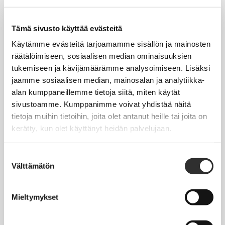
Tapahtumakalenteri
Uutiset
Tämä sivusto käyttää evästeitä
Blogit
Käytämme evästeitä tarjoamamme sisällön ja mainosten
räätälöimiseen, sosiaalisen median ominaisuuksien
Crux-lehti
tukemiseen ja kävijämäärämme analysoimiseen. Lisäksi
jaamme sosiaalisen median, mainosalan ja analytiikka-
JOBI
alan kumppaneillemme tietoja siitä, miten käytät
sivustoamme. Kumppanimme voivat yhdistää näitä
TYÖELÄMÄOPAS
tietoja muihin tietoihin, joita olet antanut heille tai joita on
kerätty, kun olet käyttänyt heidän palvelujaan.
Työnhaku
Työsuhde ja virkasuhde
Suostumuksen
Välttämätön
valinta
KirVESTES 2025-2028, KJTES sekä muut työ- ja
virkaehtosopimukset
Mieltymykset
Palkkaus
Työaika