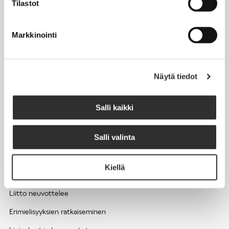
Tilastot
Työhyvinvointi ja työsuojelu
Työttömyys ja lomautukset
Markkinointi
Sivutoimet ja kilpailukiellot
Eläkkeelle
Näytä tiedot
Apua pulmatilanteisiin
Kesätyöntekijän työehdot ja palkkaus seurakuntien hengellisessä
Salli kaikki
työssä
Salli valinta
EDUNVALVONTA
Kiellä
Apua pulmatilanteisiin
Liitto neuvottelee
Erimielisyyksien ratkaiseminen