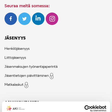
Seuraa meitä somessa:
JÄSENYYS
Henkilöjäsenyys
Liittojäsenyys
Jäsenmaksujen työnantajaperintä
Jäsentietojen päivittäminen
Matkalaskut
AJANKOHTAISTA