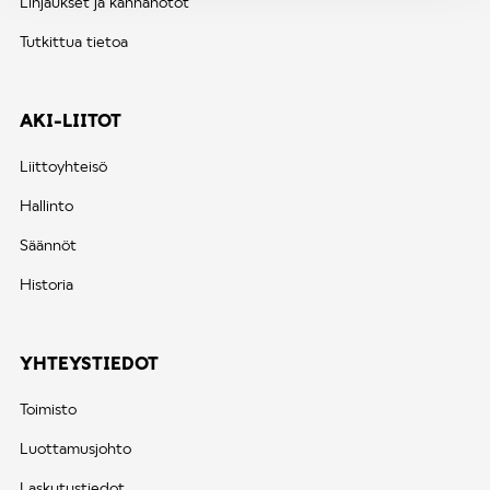
Linjaukset ja kannanotot
Tutkittua tietoa
AKI-LIITOT
Liittoyhteisö
Hallinto
Säännöt
Historia
YHTEYSTIEDOT
Toimisto
Luottamusjohto
Laskutustiedot