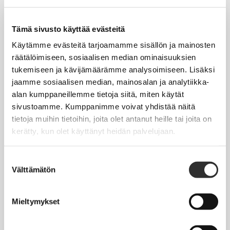
Tapahtumakalenteri
Uutiset
Tämä sivusto käyttää evästeitä
Blogit
Käytämme evästeitä tarjoamamme sisällön ja mainosten
räätälöimiseen, sosiaalisen median ominaisuuksien
Crux-lehti
tukemiseen ja kävijämäärämme analysoimiseen. Lisäksi
jaamme sosiaalisen median, mainosalan ja analytiikka-
JOBI
alan kumppaneillemme tietoja siitä, miten käytät
sivustoamme. Kumppanimme voivat yhdistää näitä
TYÖELÄMÄOPAS
tietoja muihin tietoihin, joita olet antanut heille tai joita on
kerätty, kun olet käyttänyt heidän palvelujaan.
Työnhaku
Työsuhde ja virkasuhde
Suostumuksen
Välttämätön
valinta
KirVESTES 2025-2028, KJTES sekä muut työ- ja
virkaehtosopimukset
Mieltymykset
Palkkaus
Työaika