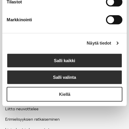
Tilastot
Työhyvinvointi ja työsuojelu
Työttömyys ja lomautukset
Markkinointi
Sivutoimet ja kilpailukiellot
Eläkkeelle
Näytä tiedot
Apua pulmatilanteisiin
Kesätyöntekijän työehdot ja palkkaus seurakuntien hengellisessä
Salli kaikki
työssä
Salli valinta
EDUNVALVONTA
Kiellä
Apua pulmatilanteisiin
Liitto neuvottelee
Erimielisyyksien ratkaiseminen