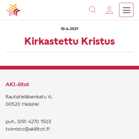
›
›
Vieritä
Etusivu
Saarnat
Kirkastettu Kristus
sisältöön
10.4.2021
Kirkastettu Kristus
AKI-liitot
Rautatieläisenkatu 6,
00520 Helsinki
puh. (09) 4270 1503
toimisto@akiliitot.fi