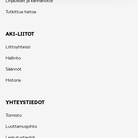
Linjaukset ja kannanotot
Tutkittua tietoa
AKI-LIITOT
Liittoyhteisö
Hallinto
Säännöt
Historia
YHTEYSTIEDOT
Toimisto
Luottamusjohto
Laskutustiedot