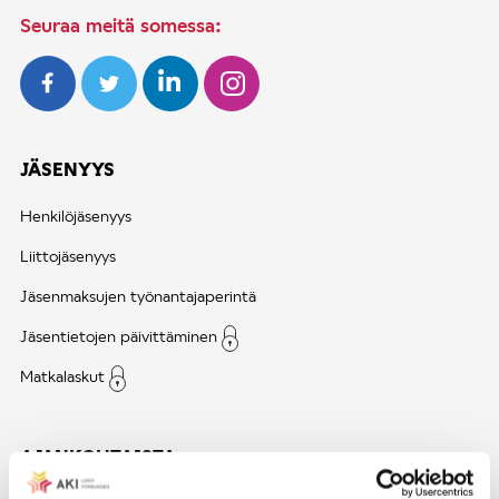
Seuraa meitä somessa:
JÄSENYYS
Henkilöjäsenyys
Liittojäsenyys
Jäsenmaksujen työnantajaperintä
Jäsentietojen päivittäminen
Matkalaskut
AJANKOHTAISTA