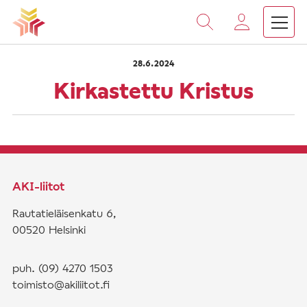
›
›
Vieritä
Etusivu
Saarnat
Kirkastettu Kristus
sisältöön
28.6.2024
Kirkastettu Kristus
AKI-liitot
Rautatieläisenkatu 6,
00520 Helsinki
puh. (09) 4270 1503
toimisto@akiliitot.fi