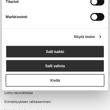
Tilastot
Työhyvinvointi ja työsuojelu
Työttömyys ja lomautukset
Markkinointi
Sivutoimet ja kilpailukiellot
Eläkkeelle
Näytä tiedot
Apua pulmatilanteisiin
Kesätyöntekijän työehdot ja palkkaus seurakuntien hengellisessä
Salli kaikki
työssä
Salli valinta
EDUNVALVONTA
Kiellä
Apua pulmatilanteisiin
Liitto neuvottelee
Erimielisyyksien ratkaiseminen