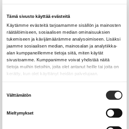
Tapahtumakalenteri
Uutiset
Tämä sivusto käyttää evästeitä
Blogit
Käytämme evästeitä tarjoamamme sisällön ja mainosten
räätälöimiseen, sosiaalisen median ominaisuuksien
Crux-lehti
tukemiseen ja kävijämäärämme analysoimiseen. Lisäksi
jaamme sosiaalisen median, mainosalan ja analytiikka-
JOBI
alan kumppaneillemme tietoja siitä, miten käytät
sivustoamme. Kumppanimme voivat yhdistää näitä
TYÖELÄMÄOPAS
tietoja muihin tietoihin, joita olet antanut heille tai joita on
kerätty, kun olet käyttänyt heidän palvelujaan.
Työnhaku
Työsuhde ja virkasuhde
Suostumuksen
Välttämätön
valinta
KirVESTES 2025-2028, KJTES sekä muut työ- ja
virkaehtosopimukset
Mieltymykset
Palkkaus
Työaika