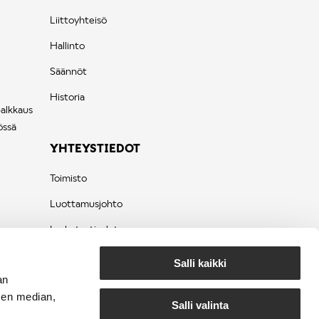
Liittoyhteisö
Hallinto
Säännöt
Historia
palkkaus
össä
YHTEYSTIEDOT
Toimisto
Luottamusjohto
Laskutustiedot
Tietosuojaseloste
Salli kaikki
an
sen median,
Salli valinta