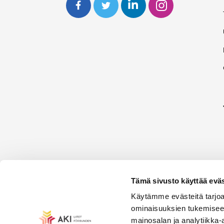
Tämä sivusto käyttää eväs
Käytämme evästeitä tarjoa
ominaisuuksien tukemisee
mainosalan ja analytiikka-