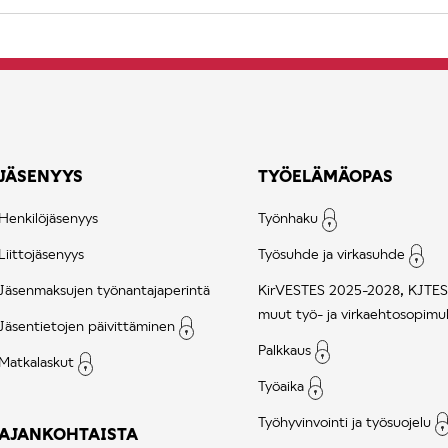
JÄSENYYS
TYÖELÄMÄOPAS
Henkilöjäsenyys
Työnhaku
Liittojäsenyys
Työsuhde ja virkasuhde
Jäsenmaksujen työnantajaperintä
KirVESTES 2025-2028, KJTES
muut työ- ja virkaehtosopimu
Jäsentietojen päivittäminen
Palkkaus
Matkalaskut
Työaika
Työhyvinvointi ja työsuojelu
AJANKOHTAISTA