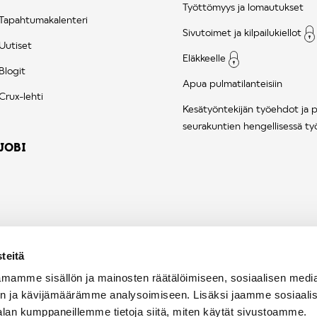
Työttömyys ja lomautukset
Tapahtumakalenteri
Sivutoimet ja kilpailukiellot
Uutiset
Eläkkeelle
Blogit
Apua pulmatilanteisiin
Crux-lehti
Kesätyöntekijän työehdot ja 
seurakuntien hengellisessä ty
JOBI
teitä
mamme sisällön ja mainosten räätälöimiseen, sosiaalisen medi
n ja kävijämäärämme analysoimiseen. Lisäksi jaamme sosiaali
alan kumppaneillemme tietoja siitä, miten käytät sivustoamme.