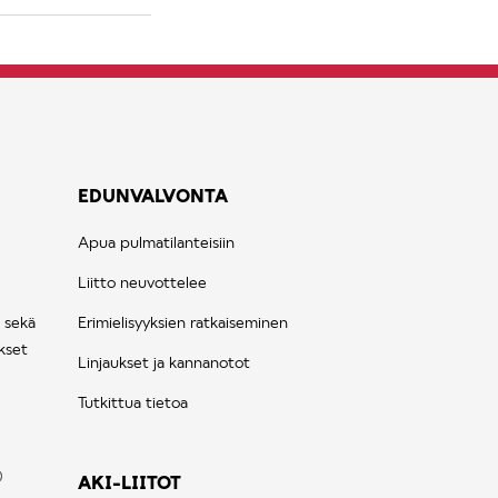
EDUNVALVONTA
Apua pulmatilanteisiin
Liitto neuvottelee
 sekä
Erimielisyyksien ratkaiseminen
kset
Linjaukset ja kannanotot
Tutkittua tietoa
AKI-LIITOT