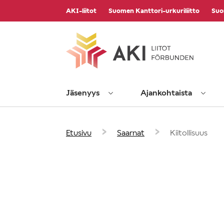
Vieritä
AKI-liitot
Suomen Kanttori-urkuriliitto
Suo
sisältöön
Jäsenyys
Ajankohtaista
›
›
Etusivu
Saarnat
Kiitollisuus