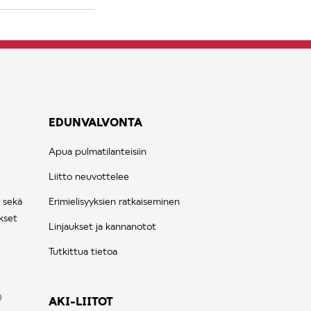
EDUNVALVONTA
Apua pulmatilanteisiin
Liitto neuvottelee
 sekä
Erimielisyyksien ratkaiseminen
kset
Linjaukset ja kannanotot
Tutkittua tietoa
AKI-LIITOT