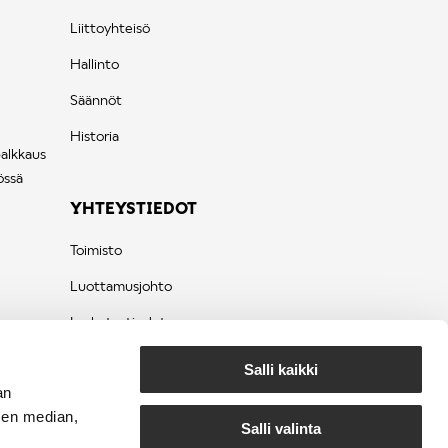
Liittoyhteisö
Hallinto
Säännöt
Historia
palkkaus
össä
YHTEYSTIEDOT
Toimisto
Luottamusjohto
Laskutustiedot
Tietosuojaseloste
Salli kaikki
an
sen median,
Salli valinta