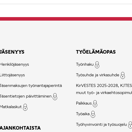
JÄSENYYS
TYÖELÄMÄOPAS
Henkilöjäsenyys
Työnhaku
Liittojäsenyys
Työsuhde ja virkasuhde
Jäsenmaksujen työnantajaperintä
KirVESTES 2025-2028, KJTES
muut työ- ja virkaehtosopimu
Jäsentietojen päivittäminen
Palkkaus
Matkalaskut
Työaika
Työhyvinvointi ja työsuojelu
AJANKOHTAISTA