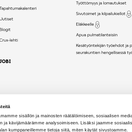
Työttömyys ja lomautukset
Tapahtumakalenteri
Sivutoimet ja kilpailukiellot
Uutiset
Eläkkeelle
Blogit
Apua pulmatilanteisiin
Crux-lehti
Kesätyöntekijän työehdot ja 
seurakuntien hengellisessä ty
JOBI
teitä
mamme sisällön ja mainosten räätälöimiseen, sosiaalisen medi
n ja kävijämäärämme analysoimiseen. Lisäksi jaamme sosiaali
alan kumppaneillemme tietoja siitä, miten käytät sivustoamme.