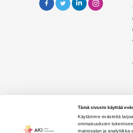
Tämä sivusto käyttää eväs
Käytämme evästeitä tarjoa
ominaisuuksien tukemisee
mainosalan ja analytiikka-