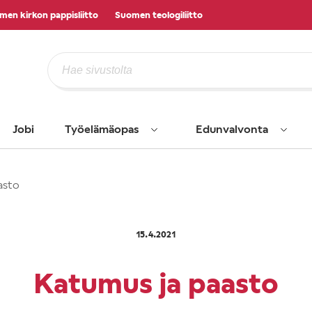
men kirkon pappisliitto
Suomen teologiliitto
Jobi
Työelämäopas
Edunvalvonta
asto
15.4.2021
Katumus ja paasto