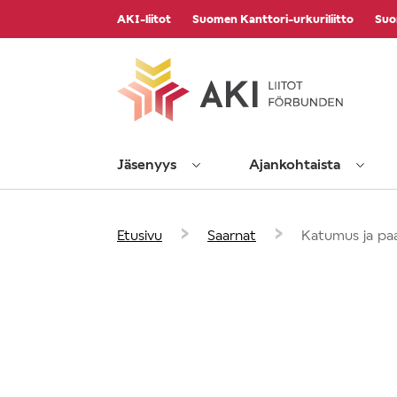
Vieritä
AKI-liitot
Suomen Kanttori-urkuriliitto
Suo
sisältöön
Jäsenyys
Ajankohtaista
›
›
Etusivu
Saarnat
Katumus ja pa