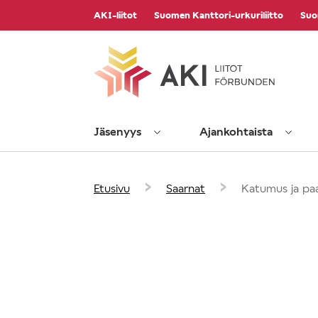
Vieritä
AKI-liitot
Suomen Kanttori-urkuriliitto
Suo
sisältöön
Jäsenyys
Ajankohtaista
›
›
Etusivu
Saarnat
Katumus ja pa