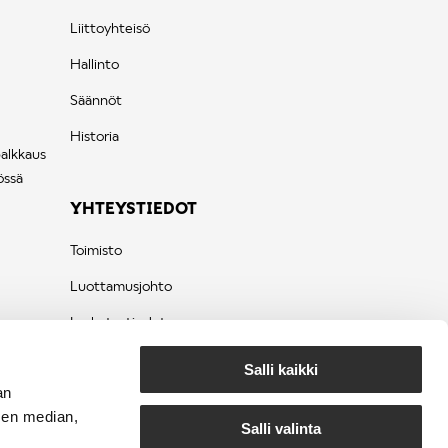
Liittoyhteisö
Hallinto
Säännöt
Historia
palkkaus
össä
YHTEYSTIEDOT
Toimisto
Luottamusjohto
Laskutustiedot
Tietosuojaseloste
Salli kaikki
an
sen median,
Salli valinta