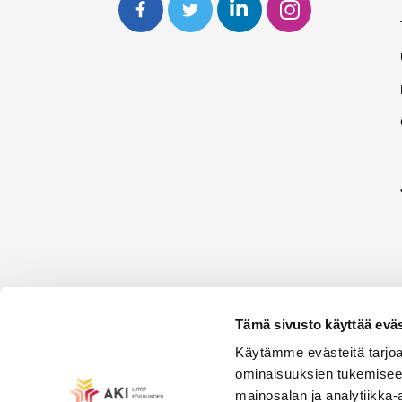
Tämä sivusto käyttää eväs
Käytämme evästeitä tarjoa
ominaisuuksien tukemisee
mainosalan ja analytiikka-