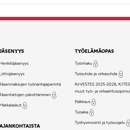
JÄSENYYS
TYÖELÄMÄOPAS
Henkilöjäsenyys
Työnhaku
Liittojäsenyys
Työsuhde ja virkasuhde
Jäsenmaksujen työnantajaperintä
KirVESTES 2025-2028, KJTES
muut työ- ja virkaehtosopimu
Jäsentietojen päivittäminen
Palkkaus
Matkalaskut
Työaika
Työhyvinvointi ja työsuojelu
AJANKOHTAISTA