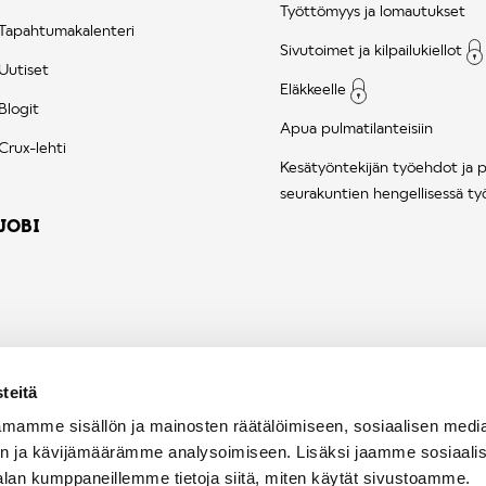
Työttömyys ja lomautukset
Tapahtumakalenteri
Sivutoimet ja kilpailukiellot
Uutiset
Eläkkeelle
Blogit
Apua pulmatilanteisiin
Crux-lehti
Kesätyöntekijän työehdot ja 
seurakuntien hengellisessä ty
JOBI
teitä
mamme sisällön ja mainosten räätälöimiseen, sosiaalisen medi
n ja kävijämäärämme analysoimiseen. Lisäksi jaamme sosiaali
alan kumppaneillemme tietoja siitä, miten käytät sivustoamme.