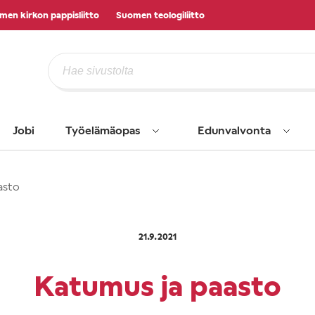
men kirkon pappisliitto
Suomen teologiliitto
Jobi
Työelämäopas
Edunvalvonta
asto
21.9.2021
Katumus ja paasto