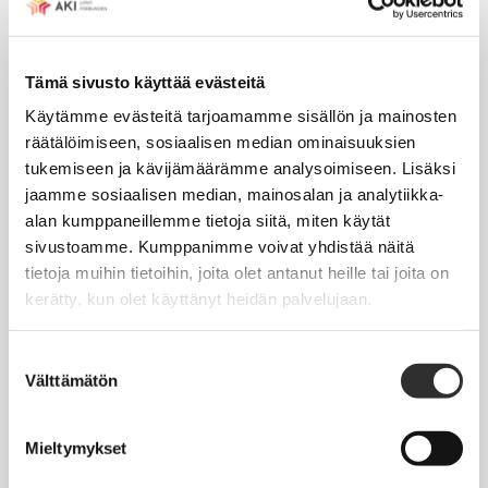
Tapahtumakalenteri
Tämä sivusto käyttää evästeitä
Uutiset
Käytämme evästeitä tarjoamamme sisällön ja mainosten
Blogit
räätälöimiseen, sosiaalisen median ominaisuuksien
Crux-lehti
tukemiseen ja kävijämäärämme analysoimiseen. Lisäksi
jaamme sosiaalisen median, mainosalan ja analytiikka-
alan kumppaneillemme tietoja siitä, miten käytät
JOBI
sivustoamme. Kumppanimme voivat yhdistää näitä
tietoja muihin tietoihin, joita olet antanut heille tai joita on
TYÖELÄMÄOPAS
kerätty, kun olet käyttänyt heidän palvelujaan.
Työnhaku
Suostumuksen
Työsuhde ja virkasuhde
Välttämätön
valinta
KirVESTES 2025-2028, KJTES sekä muut työ- ja
virkaehtosopimukset
Mieltymykset
Palkkaus