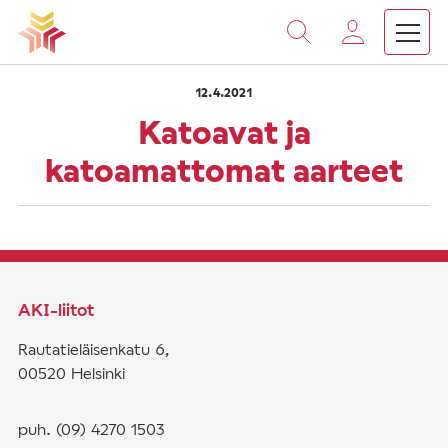
›
›
Vieritä
Etusivu
Saarnat
Katoavat ja katoamattomat a
sisältöön
12.4.2021
Katoavat ja
katoamattomat aarteet
AKI-liitot
Rautatieläisenkatu 6,
00520 Helsinki
puh. (09) 4270 1503