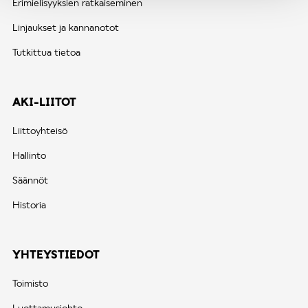
Erimielisyyksien ratkaiseminen
Linjaukset ja kannanotot
Tutkittua tietoa
AKI-LIITOT
Liittoyhteisö
Hallinto
Säännöt
Historia
YHTEYSTIEDOT
Toimisto
Luottamusjohto