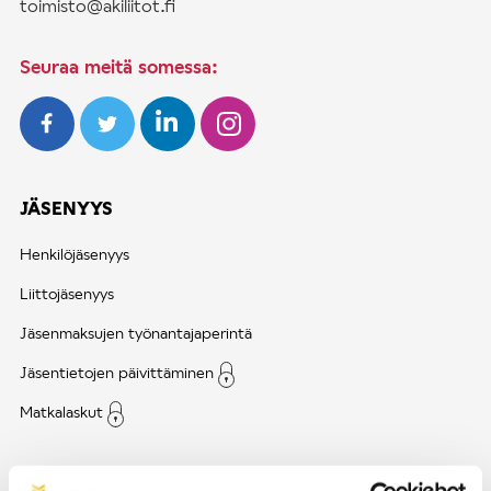
toimisto@akiliitot.fi
Seuraa meitä somessa:
JÄSENYYS
Henkilöjäsenyys
Liittojäsenyys
Jäsenmaksujen työnantajaperintä
Jäsentietojen päivittäminen
Matkalaskut
AJANKOHTAISTA