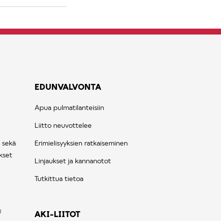
EDUNVALVONTA
Apua pulmatilanteisiin
Liitto neuvottelee
 sekä
Erimielisyyksien ratkaiseminen
kset
Linjaukset ja kannanotot
Tutkittua tietoa
AKI-LIITOT