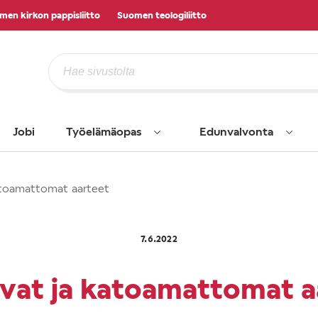
men kirkon pappisliitto
Suomen teologiliitto
Jobi
Työelämäopas
Edunvalvonta
atoamattomat aarteet
7.6.2022
vat ja katoamattomat a