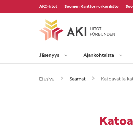
Vieritä
AKI-liitot
Suomen Kanttori-urkuriliitto
Suo
sisältöön
Jäsenyys
Ajankohtaista
›
›
Etusivu
Saarnat
Katoavat ja k
Katoa