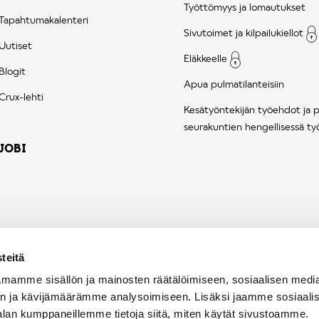
Työttömyys ja lomautukset
Tapahtumakalenteri
Sivutoimet ja kilpailukiellot
Uutiset
Eläkkeelle
Blogit
Apua pulmatilanteisiin
Crux-lehti
Kesätyöntekijän työehdot ja 
seurakuntien hengellisessä ty
JOBI
teitä
mamme sisällön ja mainosten räätälöimiseen, sosiaalisen medi
n ja kävijämäärämme analysoimiseen. Lisäksi jaamme sosiaali
alan kumppaneillemme tietoja siitä, miten käytät sivustoamme.