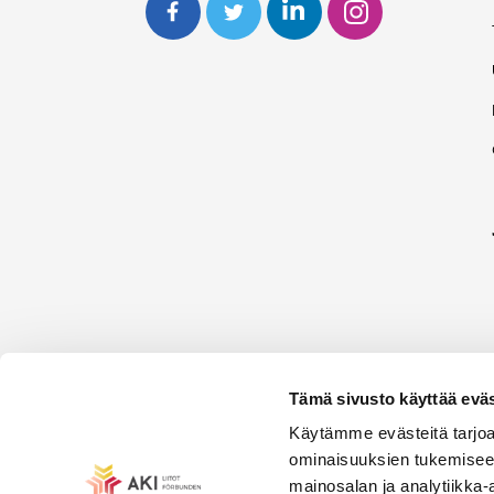
Tämä sivusto käyttää eväs
Käytämme evästeitä tarjoa
ominaisuuksien tukemisee
mainosalan ja analytiikka-