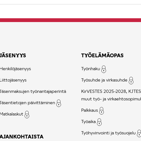
JÄSENYYS
TYÖELÄMÄOPAS
Henkilöjäsenyys
Työnhaku
Liittojäsenyys
Työsuhde ja virkasuhde
Jäsenmaksujen työnantajaperintä
KirVESTES 2025-2028, KJTES
muut työ- ja virkaehtosopimu
Jäsentietojen päivittäminen
Palkkaus
Matkalaskut
Työaika
Työhyvinvointi ja työsuojelu
AJANKOHTAISTA