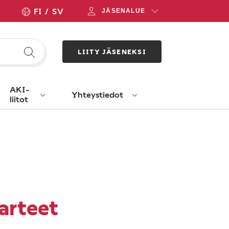
FI
SV
JÄSENALUE
LIITY JÄSENEKSI
AKI-
Yhteystiedot
liitot
arteet