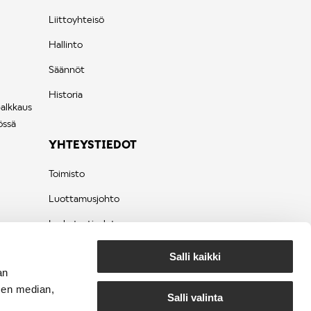
Liittoyhteisö
Hallinto
Säännöt
Historia
palkkaus
össä
YHTEYSTIEDOT
Toimisto
Luottamusjohto
Laskutustiedot
Tietosuojaseloste
Salli kaikki
an
sen median,
Salli valinta