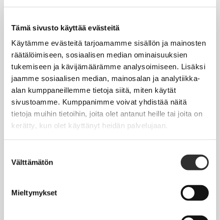
Tapahtumakalenteri
Uutiset
Tämä sivusto käyttää evästeitä
Blogit
Käytämme evästeitä tarjoamamme sisällön ja mainosten
räätälöimiseen, sosiaalisen median ominaisuuksien
Crux-lehti
tukemiseen ja kävijämäärämme analysoimiseen. Lisäksi
jaamme sosiaalisen median, mainosalan ja analytiikka-
JOBI
alan kumppaneillemme tietoja siitä, miten käytät
sivustoamme. Kumppanimme voivat yhdistää näitä
TYÖELÄMÄOPAS
tietoja muihin tietoihin, joita olet antanut heille tai joita on
kerätty, kun olet käyttänyt heidän palvelujaan.
Työnhaku
Työsuhde ja virkasuhde
Suostumuksen
Välttämätön
valinta
KirVESTES 2025-2028, KJTES sekä muut työ- ja
virkaehtosopimukset
Mieltymykset
Palkkaus
Työaika