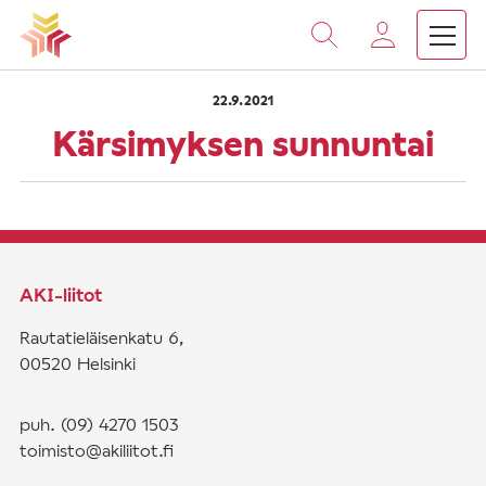
›
›
Vieritä
Etusivu
Saarnat
Kärsimyksen sunnuntai
sisältöön
22.9.2021
Kärsimyksen sunnuntai
AKI-liitot
Rautatieläisenkatu 6,
00520 Helsinki
puh. (09) 4270 1503
toimisto@akiliitot.fi