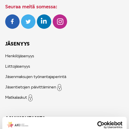
Seuraa meitä somessa:
JÄSENYYS
Henkilöjäsenyys
Liittojäsenyys
Jäsenmaksujen työnantajaperintä
Jäsentietojen päivittäminen
Matkalaskut
AJANKOHTAISTA