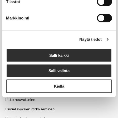
Tilastot
Työhyvinvointi ja työsuojelu
Työttömyys ja lomautukset
Markkinointi
Sivutoimet ja kilpailukiellot
Eläkkeelle
Näytä tiedot
Apua pulmatilanteisiin
Kesätyöntekijän työehdot ja palkkaus seurakuntien hengellisessä
Salli kaikki
työssä
Salli valinta
EDUNVALVONTA
Kiellä
Apua pulmatilanteisiin
Liitto neuvottelee
Erimielisyyksien ratkaiseminen