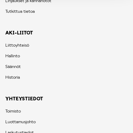
Linjaukset ja kannanotot
Tutkittua tietoa
AKI-LIITOT
Liittoyhteisö
Hallinto
Säännöt
Historia
YHTEYSTIEDOT
Toimisto
Luottamusjohto
Laskutustiedot