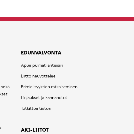
EDUNVALVONTA
Apua pulmatilanteisiin
Liitto neuvottelee
 sekä
Erimielisyyksien ratkaiseminen
kset
Linjaukset ja kannanotot
Tutkittua tietoa
AKI-LIITOT