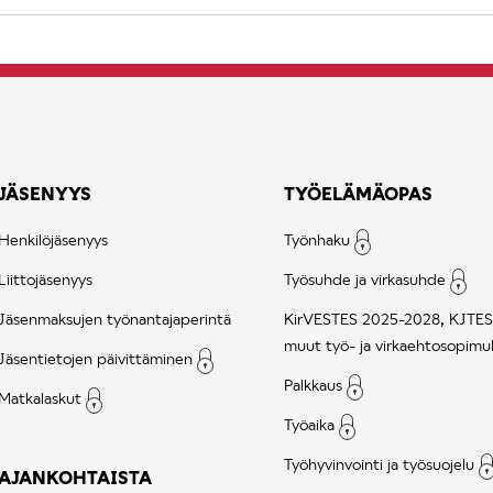
JÄSENYYS
TYÖELÄMÄOPAS
Henkilöjäsenyys
Työnhaku
Liittojäsenyys
Työsuhde ja virkasuhde
Jäsenmaksujen työnantajaperintä
KirVESTES 2025-2028, KJTES
muut työ- ja virkaehtosopimu
Jäsentietojen päivittäminen
Palkkaus
Matkalaskut
Työaika
Työhyvinvointi ja työsuojelu
AJANKOHTAISTA