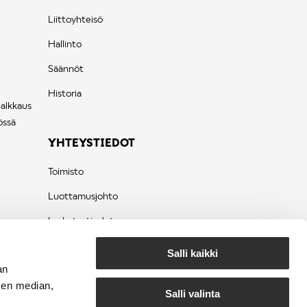
Liittoyhteisö
Hallinto
Säännöt
Historia
palkkaus
össä
YHTEYSTIEDOT
Toimisto
Luottamusjohto
Laskutustiedot
Tietosuojaseloste
Salli kaikki
an
sen median,
Salli valinta