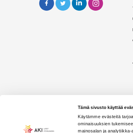
Tämä sivusto käyttää eväs
Käytämme evästeitä tarjoa
ominaisuuksien tukemisee
mainosalan ja analytiikka-