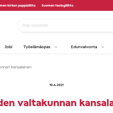
men kirkon pappisliitto
Suomen teologiliitto
Jobi
Työelämäopas
Edunvalvonta
unnan kansalainen
10.4.2021
en valtakunnan kansal