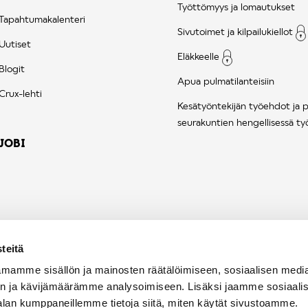
Työttömyys ja lomautukset
Tapahtumakalenteri
Sivutoimet ja kilpailukiellot
Uutiset
Eläkkeelle
Blogit
Apua pulmatilanteisiin
Crux-lehti
Kesätyöntekijän työehdot ja 
seurakuntien hengellisessä ty
JOBI
teitä
mamme sisällön ja mainosten räätälöimiseen, sosiaalisen medi
n ja kävijämäärämme analysoimiseen. Lisäksi jaamme sosiaali
alan kumppaneillemme tietoja siitä, miten käytät sivustoamme.