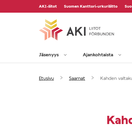
Vieritä
AKI-liitot
Suomen Kanttori-urkuriliitto
Suo
sisältöön
Jäsenyys
Ajankohtaista
›
›
Etusivu
Saarnat
Kahden valtak
Kahd