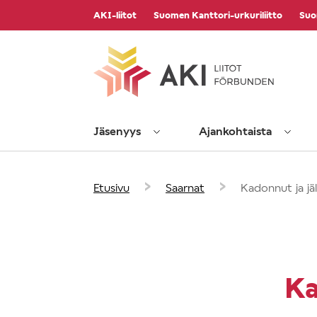
Vieritä
AKI-liitot
Suomen Kanttori-urkuriliitto
Suo
sisältöön
Jäsenyys
Ajankohtaista
›
›
Etusivu
Saarnat
Kadonnut ja jä
Ka