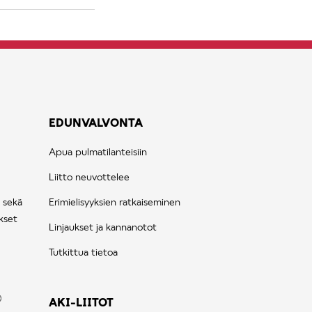
EDUNVALVONTA
Apua pulmatilanteisiin
Liitto neuvottelee
 sekä
Erimielisyyksien ratkaiseminen
kset
Linjaukset ja kannanotot
Tutkittua tietoa
AKI-LIITOT