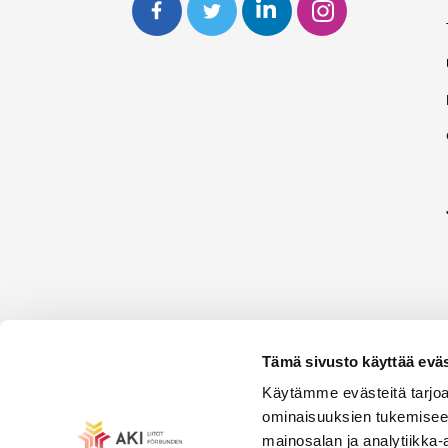
Tämä sivusto käyttää eväs
Käytämme evästeitä tarjoa
ominaisuuksien tukemisee
mainosalan ja analytiikka-