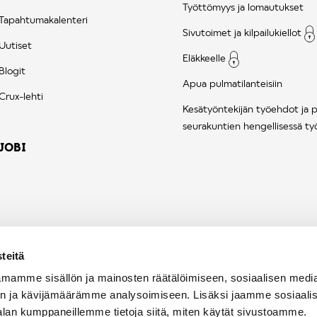
Työttömyys ja lomautukset
Tapahtumakalenteri
Sivutoimet ja kilpailukiellot
Uutiset
Eläkkeelle
Blogit
Apua pulmatilanteisiin
Crux-lehti
Kesätyöntekijän työehdot ja 
seurakuntien hengellisessä ty
JOBI
teitä
mamme sisällön ja mainosten räätälöimiseen, sosiaalisen medi
n ja kävijämäärämme analysoimiseen. Lisäksi jaamme sosiaali
alan kumppaneillemme tietoja siitä, miten käytät sivustoamme.