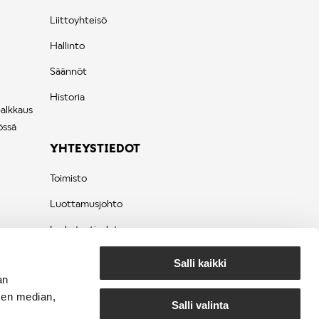
Liittoyhteisö
Hallinto
Säännöt
Historia
palkkaus
össä
YHTEYSTIEDOT
Toimisto
Luottamusjohto
Laskutustiedot
Tietosuojaseloste
Salli kaikki
an
sen median,
Salli valinta