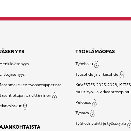
JÄSENYYS
TYÖELÄMÄOPAS
Henkilöjäsenyys
Työnhaku
Liittojäsenyys
Työsuhde ja virkasuhde
Jäsenmaksujen työnantajaperintä
KirVESTES 2025-2028, KJTES
muut työ- ja virkaehtosopimu
Jäsentietojen päivittäminen
Palkkaus
Matkalaskut
Työaika
Työhyvinvointi ja työsuojelu
AJANKOHTAISTA