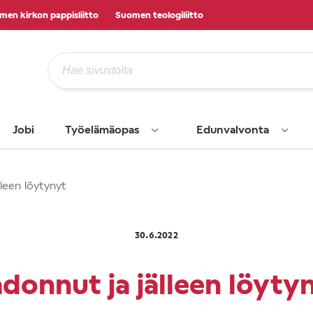
men kirkon pappisliitto
Suomen teologiliitto
Jobi
Työelämäopas
Edunvalvonta
lleen löytynyt
30.6.2022
donnut ja jälleen löyty