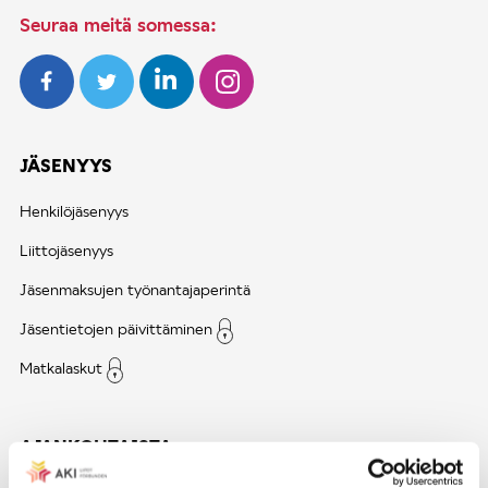
Seuraa meitä somessa:
JÄSENYYS
Henkilöjäsenyys
Liittojäsenyys
Jäsenmaksujen työnantajaperintä
Jäsentietojen päivittäminen
Matkalaskut
AJANKOHTAISTA