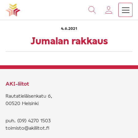
›
›
Vieritä
Etusivu
Saarnat
Jumalan rakkaus
sisältöön
4.6.2021
Jumalan rakkaus
AKI-liitot
Rautatieläisenkatu 6,
00520 Helsinki
puh. (09) 4270 1503
toimisto@akiliitot.fi