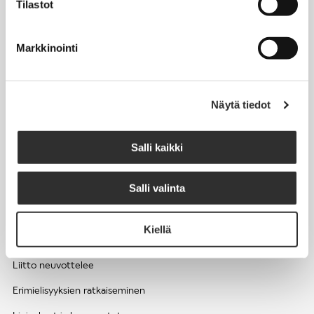
Tilastot
Työhyvinvointi ja työsuojelu
Työttömyys ja lomautukset
Markkinointi
Sivutoimet ja kilpailukiellot
Eläkkeelle
Näytä tiedot
Apua pulmatilanteisiin
Kesätyöntekijän työehdot ja palkkaus seurakuntien hengellisessä
Salli kaikki
työssä
Salli valinta
EDUNVALVONTA
Kiellä
Apua pulmatilanteisiin
Liitto neuvottelee
Erimielisyyksien ratkaiseminen