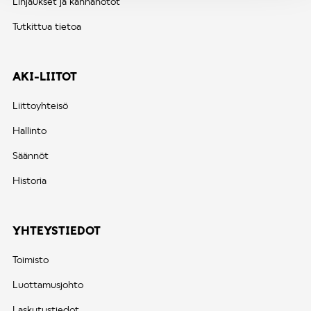
Linjaukset ja kannanotot
Tutkittua tietoa
AKI-LIITOT
Liittoyhteisö
Hallinto
Säännöt
Historia
YHTEYSTIEDOT
Toimisto
Luottamusjohto
Laskutustiedot