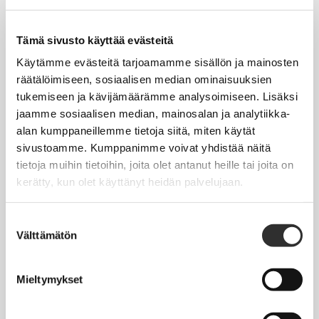
Tapahtumakalenteri
Uutiset
Tämä sivusto käyttää evästeitä
Blogit
Käytämme evästeitä tarjoamamme sisällön ja mainosten
räätälöimiseen, sosiaalisen median ominaisuuksien
Crux-lehti
tukemiseen ja kävijämäärämme analysoimiseen. Lisäksi
jaamme sosiaalisen median, mainosalan ja analytiikka-
JOBI
alan kumppaneillemme tietoja siitä, miten käytät
sivustoamme. Kumppanimme voivat yhdistää näitä
TYÖELÄMÄOPAS
tietoja muihin tietoihin, joita olet antanut heille tai joita on
kerätty, kun olet käyttänyt heidän palvelujaan.
Työnhaku
Työsuhde ja virkasuhde
Suostumuksen
Välttämätön
valinta
KirVESTES 2025-2028, KJTES sekä muut työ- ja
virkaehtosopimukset
Mieltymykset
Palkkaus
Työaika