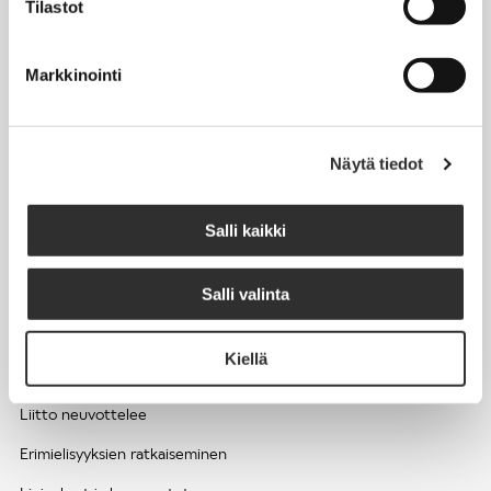
Tilastot
Työhyvinvointi ja työsuojelu
Työttömyys ja lomautukset
Markkinointi
Sivutoimet ja kilpailukiellot
Eläkkeelle
Näytä tiedot
Apua pulmatilanteisiin
Kesätyöntekijän työehdot ja palkkaus seurakuntien hengellisessä
Salli kaikki
työssä
Salli valinta
EDUNVALVONTA
Kiellä
Apua pulmatilanteisiin
Liitto neuvottelee
Erimielisyyksien ratkaiseminen