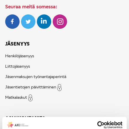
Seuraa meitä somessa:
JÄSENYYS
Henkilöjäsenyys
Liittojäsenyys
Jäsenmaksujen työnantajaperintä
Jäsentietojen päivittäminen
Matkalaskut
AJANKOHTAISTA