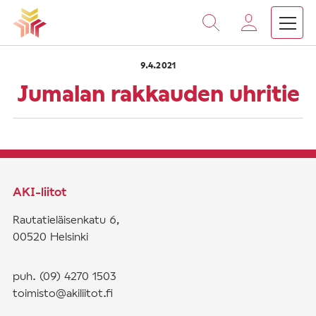
›
›
Vieritä
Etusivu
Saarnat
Jumalan rakkauden uhritie
sisältöön
9.4.2021
Jumalan rakkauden uhritie
AKI-liitot
Rautatieläisenkatu 6,
00520 Helsinki
puh. (09) 4270 1503
toimisto@akiliitot.fi