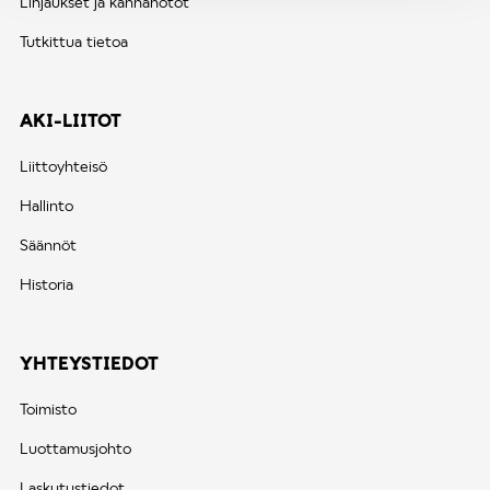
Linjaukset ja kannanotot
Tutkittua tietoa
AKI-LIITOT
Liittoyhteisö
Hallinto
Säännöt
Historia
YHTEYSTIEDOT
Toimisto
Luottamusjohto
Laskutustiedot