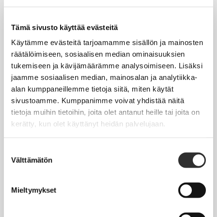
Tapahtumakalenteri
Uutiset
Tämä sivusto käyttää evästeitä
Blogit
Käytämme evästeitä tarjoamamme sisällön ja mainosten
räätälöimiseen, sosiaalisen median ominaisuuksien
Crux-lehti
tukemiseen ja kävijämäärämme analysoimiseen. Lisäksi
jaamme sosiaalisen median, mainosalan ja analytiikka-
JOBI
alan kumppaneillemme tietoja siitä, miten käytät
sivustoamme. Kumppanimme voivat yhdistää näitä
TYÖELÄMÄOPAS
tietoja muihin tietoihin, joita olet antanut heille tai joita on
kerätty, kun olet käyttänyt heidän palvelujaan.
Työnhaku
Työsuhde ja virkasuhde
Suostumuksen
Välttämätön
valinta
KirVESTES 2025-2028, KJTES sekä muut työ- ja
virkaehtosopimukset
Mieltymykset
Palkkaus
Työaika