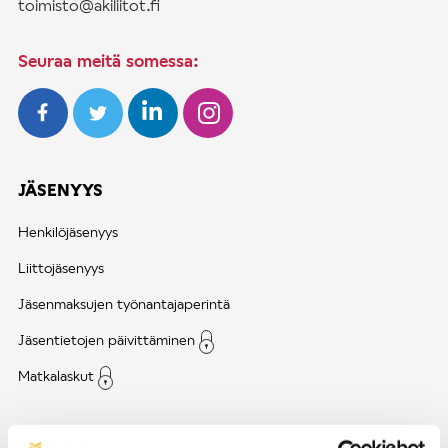
toimisto@akiliitot.fi
Seuraa meitä somessa:
JÄSENYYS
Henkilöjäsenyys
Liittojäsenyys
Jäsenmaksujen työnantajaperintä
Jäsentietojen päivittäminen
Matkalaskut
AJANKOHTAISTA