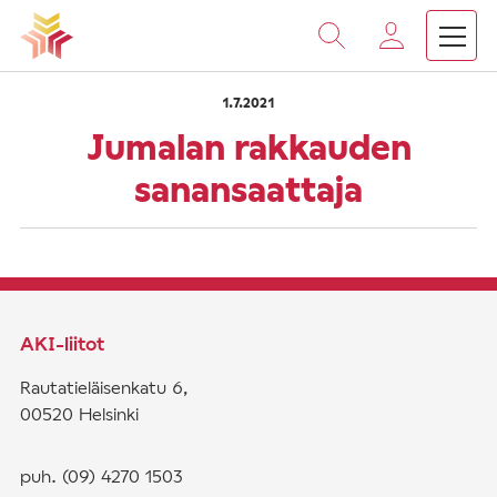
›
›
Vieritä
Etusivu
Saarnat
Jumalan rakkauden sanansaatt
sisältöön
1.7.2021
Jumalan rakkauden
sanansaattaja
AKI-liitot
Rautatieläisenkatu 6,
00520 Helsinki
puh. (09) 4270 1503