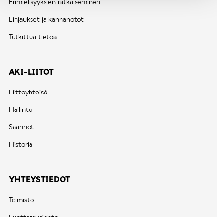
Erimielisyyksien ratkaiseminen
Linjaukset ja kannanotot
Tutkittua tietoa
AKI-LIITOT
Liittoyhteisö
Hallinto
Säännöt
Historia
YHTEYSTIEDOT
Toimisto
Luottamusjohto