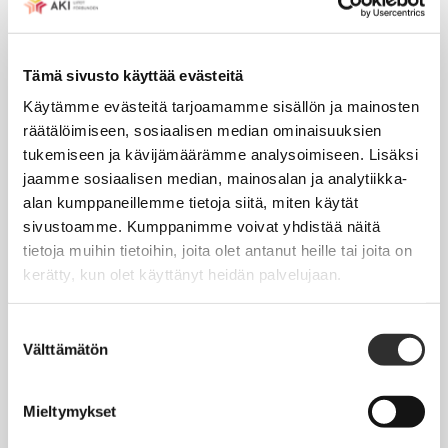
Tapahtumakalenteri
Tämä sivusto käyttää evästeitä
Uutiset
Käytämme evästeitä tarjoamamme sisällön ja mainosten
Blogit
räätälöimiseen, sosiaalisen median ominaisuuksien
Crux-lehti
tukemiseen ja kävijämäärämme analysoimiseen. Lisäksi
jaamme sosiaalisen median, mainosalan ja analytiikka-
alan kumppaneillemme tietoja siitä, miten käytät
JOBI
sivustoamme. Kumppanimme voivat yhdistää näitä
tietoja muihin tietoihin, joita olet antanut heille tai joita on
TYÖELÄMÄOPAS
kerätty, kun olet käyttänyt heidän palvelujaan.
Työnhaku
Suostumuksen
Työsuhde ja virkasuhde
Välttämätön
valinta
KirVESTES 2025-2028, KJTES sekä muut työ- ja
virkaehtosopimukset
Mieltymykset
Palkkaus