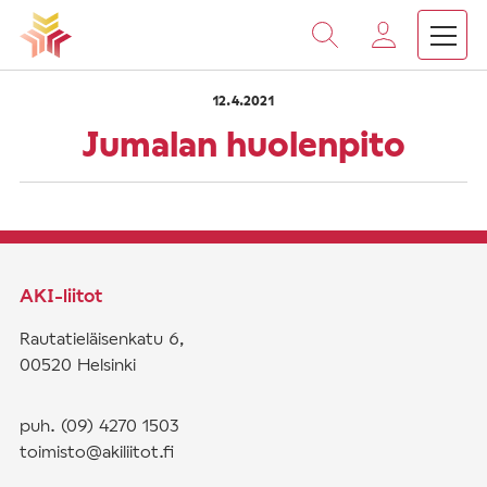
›
›
Vieritä
Etusivu
Saarnat
Jumalan huolenpito
sisältöön
12.4.2021
Jumalan huolenpito
AKI-liitot
Rautatieläisenkatu 6,
00520 Helsinki
puh. (09) 4270 1503
toimisto@akiliitot.fi