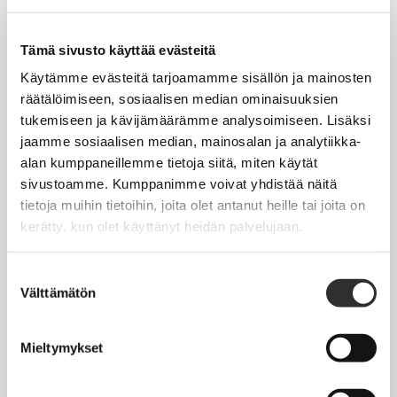
Tapahtumakalenteri
Uutiset
Tämä sivusto käyttää evästeitä
Blogit
Käytämme evästeitä tarjoamamme sisällön ja mainosten
räätälöimiseen, sosiaalisen median ominaisuuksien
Crux-lehti
tukemiseen ja kävijämäärämme analysoimiseen. Lisäksi
jaamme sosiaalisen median, mainosalan ja analytiikka-
JOBI
alan kumppaneillemme tietoja siitä, miten käytät
sivustoamme. Kumppanimme voivat yhdistää näitä
TYÖELÄMÄOPAS
tietoja muihin tietoihin, joita olet antanut heille tai joita on
kerätty, kun olet käyttänyt heidän palvelujaan.
Työnhaku
Työsuhde ja virkasuhde
Suostumuksen
Välttämätön
valinta
KirVESTES 2025-2028, KJTES sekä muut työ- ja
virkaehtosopimukset
Mieltymykset
Palkkaus
Työaika