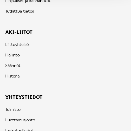
Linjaukset ja kannanotot
Tutkittua tietoa
AKI-LIITOT
Liittoyhteisö
Hallinto
Säännöt
Historia
YHTEYSTIEDOT
Toimisto
Luottamusjohto
Laskutustiedot