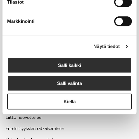
Tilastot
Työhyvinvointi ja työsuojelu
Työttömyys ja lomautukset
Markkinointi
Sivutoimet ja kilpailukiellot
Eläkkeelle
Näytä tiedot
Apua pulmatilanteisiin
Kesätyöntekijän työehdot ja palkkaus seurakuntien hengellisessä
Salli kaikki
työssä
Salli valinta
EDUNVALVONTA
Kiellä
Apua pulmatilanteisiin
Liitto neuvottelee
Erimielisyyksien ratkaiseminen