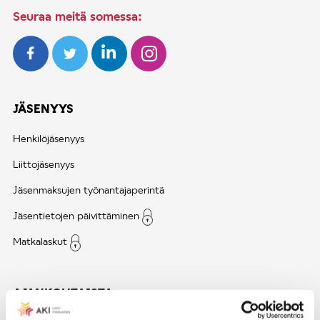
Seuraa meitä somessa:
JÄSENYYS
Henkilöjäsenyys
Liittojäsenyys
Jäsenmaksujen työnantajaperintä
Jäsentietojen päivittäminen
Matkalaskut
AJANKOHTAISTA