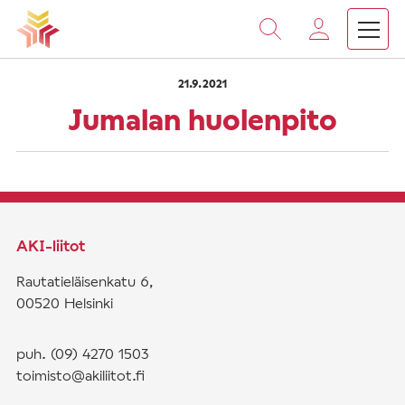
›
›
Vieritä
Etusivu
Saarnat
Jumalan huolenpito
sisältöön
21.9.2021
Jumalan huolenpito
AKI-liitot
Rautatieläisenkatu 6,
00520 Helsinki
puh. (09) 4270 1503
toimisto@akiliitot.fi