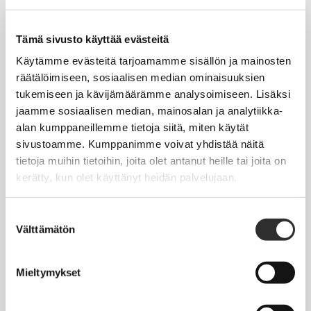
Tapahtumakalenteri
Uutiset
Tämä sivusto käyttää evästeitä
Blogit
Käytämme evästeitä tarjoamamme sisällön ja mainosten
räätälöimiseen, sosiaalisen median ominaisuuksien
Crux-lehti
tukemiseen ja kävijämäärämme analysoimiseen. Lisäksi
jaamme sosiaalisen median, mainosalan ja analytiikka-
JOBI
alan kumppaneillemme tietoja siitä, miten käytät
sivustoamme. Kumppanimme voivat yhdistää näitä
TYÖELÄMÄOPAS
tietoja muihin tietoihin, joita olet antanut heille tai joita on
kerätty, kun olet käyttänyt heidän palvelujaan.
Työnhaku
Työsuhde ja virkasuhde
Suostumuksen
Välttämätön
valinta
KirVESTES 2025-2028, KJTES sekä muut työ- ja
virkaehtosopimukset
Mieltymykset
Palkkaus
Työaika