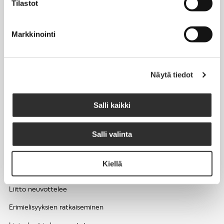
Tilastot
Työhyvinvointi ja työsuojelu
Työttömyys ja lomautukset
Markkinointi
Sivutoimet ja kilpailukiellot
Eläkkeelle
Näytä tiedot
Apua pulmatilanteisiin
Kesätyöntekijän työehdot ja palkkaus seurakuntien hengellisessä
Salli kaikki
työssä
Salli valinta
EDUNVALVONTA
Kiellä
Apua pulmatilanteisiin
Liitto neuvottelee
Erimielisyyksien ratkaiseminen