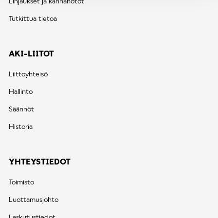
Linjaukset ja kannanotot
Tutkittua tietoa
AKI-LIITOT
Liittoyhteisö
Hallinto
Säännöt
Historia
YHTEYSTIEDOT
Toimisto
Luottamusjohto
Laskutustiedot