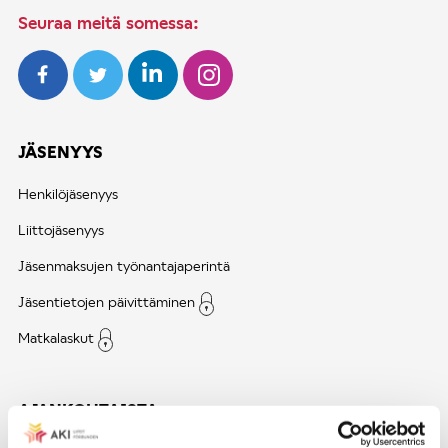
Seuraa meitä somessa:
JÄSENYYS
Henkilöjäsenyys
Liittojäsenyys
Jäsenmaksujen työnantajaperintä
Jäsentietojen päivittäminen
Matkalaskut
AJANKOHTAISTA