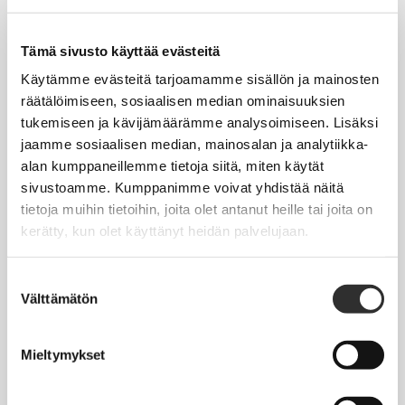
Tapahtumakalenteri
Uutiset
Tämä sivusto käyttää evästeitä
Blogit
Käytämme evästeitä tarjoamamme sisällön ja mainosten
räätälöimiseen, sosiaalisen median ominaisuuksien
Crux-lehti
tukemiseen ja kävijämäärämme analysoimiseen. Lisäksi
jaamme sosiaalisen median, mainosalan ja analytiikka-
JOBI
alan kumppaneillemme tietoja siitä, miten käytät
sivustoamme. Kumppanimme voivat yhdistää näitä
TYÖELÄMÄOPAS
tietoja muihin tietoihin, joita olet antanut heille tai joita on
kerätty, kun olet käyttänyt heidän palvelujaan.
Työnhaku
Työsuhde ja virkasuhde
Suostumuksen
Välttämätön
valinta
KirVESTES 2025-2028, KJTES sekä muut työ- ja
virkaehtosopimukset
Mieltymykset
Palkkaus
Työaika