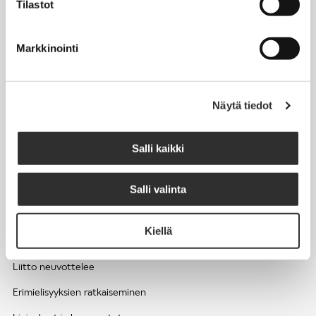
Tilastot
Työhyvinvointi ja työsuojelu
Työttömyys ja lomautukset
Markkinointi
Sivutoimet ja kilpailukiellot
Eläkkeelle
Näytä tiedot
Apua pulmatilanteisiin
Kesätyöntekijän työehdot ja palkkaus seurakuntien hengellisessä
Salli kaikki
työssä
Salli valinta
EDUNVALVONTA
Kiellä
Apua pulmatilanteisiin
Liitto neuvottelee
Erimielisyyksien ratkaiseminen