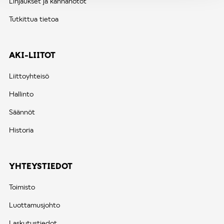
Linjaukset ja kannanotot
Tutkittua tietoa
AKI-LIITOT
Liittoyhteisö
Hallinto
Säännöt
Historia
YHTEYSTIEDOT
Toimisto
Luottamusjohto
Laskutustiedot