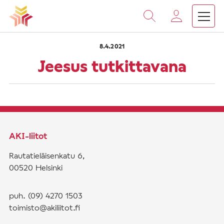
›
›
Vieritä
Etusivu
Saarnat
Jeesus tutkittavana
sisältöön
8.4.2021
Jeesus tutkittavana
AKI-liitot
Rautatieläisenkatu 6,
00520 Helsinki
puh. (09) 4270 1503
toimisto@akiliitot.fi