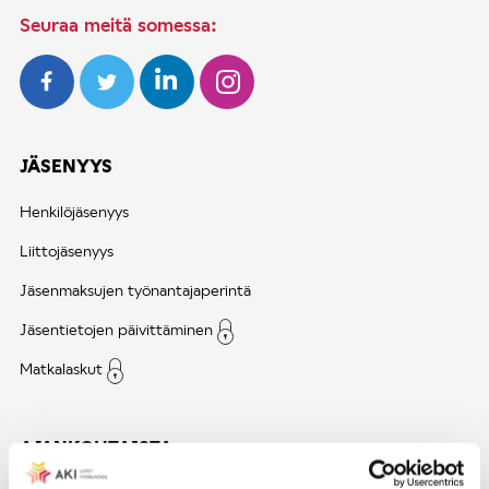
Seuraa meitä somessa:
JÄSENYYS
Henkilöjäsenyys
Liittojäsenyys
Jäsenmaksujen työnantajaperintä
Jäsentietojen päivittäminen
Matkalaskut
AJANKOHTAISTA