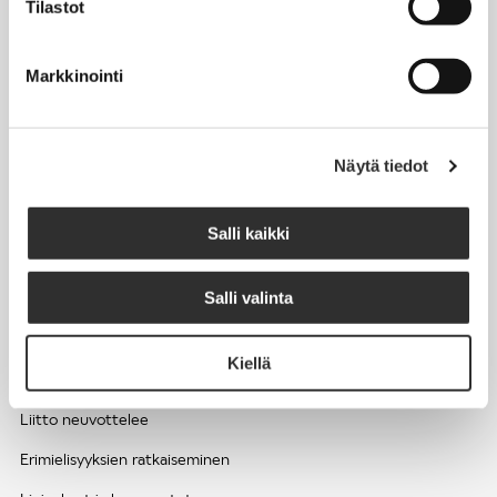
Tilastot
Työhyvinvointi ja työsuojelu
Työttömyys ja lomautukset
Markkinointi
Sivutoimet ja kilpailukiellot
Eläkkeelle
Näytä tiedot
Apua pulmatilanteisiin
Kesätyöntekijän työehdot ja palkkaus seurakuntien hengellisessä
Salli kaikki
työssä
Salli valinta
EDUNVALVONTA
Kiellä
Apua pulmatilanteisiin
Liitto neuvottelee
Erimielisyyksien ratkaiseminen