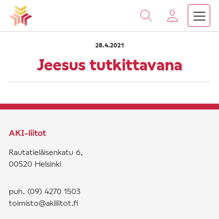
›
›
Vieritä
Etusivu
Saarnat
Jeesus tutkittavana
sisältöön
28.4.2021
Jeesus tutkittavana
AKI-liitot
Rautatieläisenkatu 6,
00520 Helsinki
puh. (09) 4270 1503
toimisto@akiliitot.fi