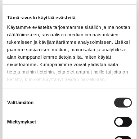
Tapahtumakalenteri
Uutiset
Tämä sivusto käyttää evästeitä
Blogit
Käytämme evästeitä tarjoamamme sisällön ja mainosten
räätälöimiseen, sosiaalisen median ominaisuuksien
Crux-lehti
tukemiseen ja kävijämäärämme analysoimiseen. Lisäksi
jaamme sosiaalisen median, mainosalan ja analytiikka-
JOBI
alan kumppaneillemme tietoja siitä, miten käytät
sivustoamme. Kumppanimme voivat yhdistää näitä
TYÖELÄMÄOPAS
tietoja muihin tietoihin, joita olet antanut heille tai joita on
kerätty, kun olet käyttänyt heidän palvelujaan.
Työnhaku
Työsuhde ja virkasuhde
Suostumuksen
Välttämätön
valinta
KirVESTES 2025-2028, KJTES sekä muut työ- ja
virkaehtosopimukset
Mieltymykset
Palkkaus
Työaika