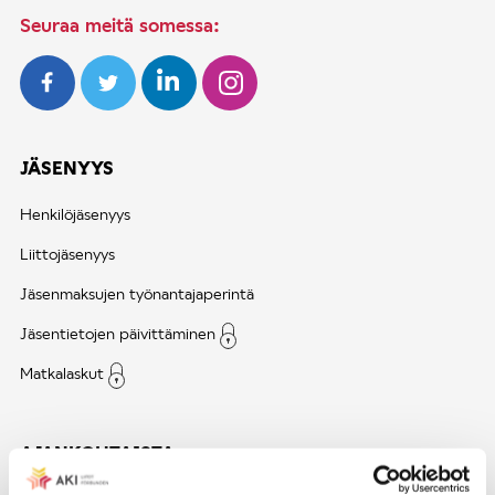
Seuraa meitä somessa:
JÄSENYYS
Henkilöjäsenyys
Liittojäsenyys
Jäsenmaksujen työnantajaperintä
Jäsentietojen päivittäminen
Matkalaskut
AJANKOHTAISTA