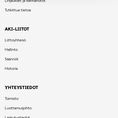
Linjaukset ja kannanotot
Tutkittua tietoa
AKI-LIITOT
Liittoyhteisö
Hallinto
Säännöt
Historia
YHTEYSTIEDOT
Toimisto
Luottamusjohto
Laskutustiedot