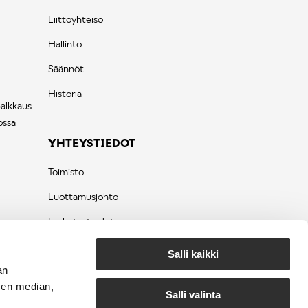
Liittoyhteisö
Hallinto
Säännöt
Historia
palkkaus
össä
YHTEYSTIEDOT
Toimisto
Luottamusjohto
Laskutustiedot
Tietosuojaseloste
Salli kaikki
an
sen median,
Salli valinta