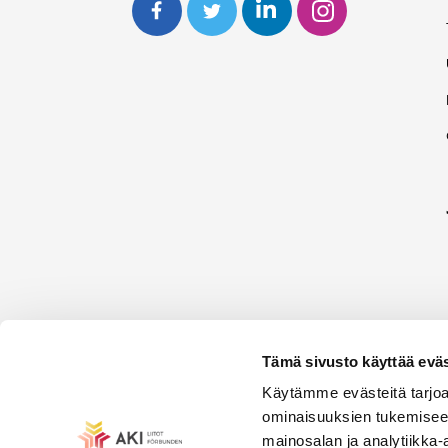
Tämä sivusto käyttää eväs
Käytämme evästeitä tarjoa
ominaisuuksien tukemisee
mainosalan ja analytiikka-