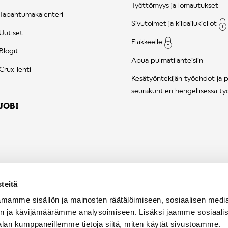
Työttömyys ja lomautukset
Tapahtumakalenteri
Sivutoimet ja kilpailukiellot
Uutiset
Eläkkeelle
Blogit
Apua pulmatilanteisiin
Crux-lehti
Kesätyöntekijän työehdot ja 
seurakuntien hengellisessä ty
JOBI
teitä
mamme sisällön ja mainosten räätälöimiseen, sosiaalisen medi
n ja kävijämäärämme analysoimiseen. Lisäksi jaamme sosiaali
alan kumppaneillemme tietoja siitä, miten käytät sivustoamme.