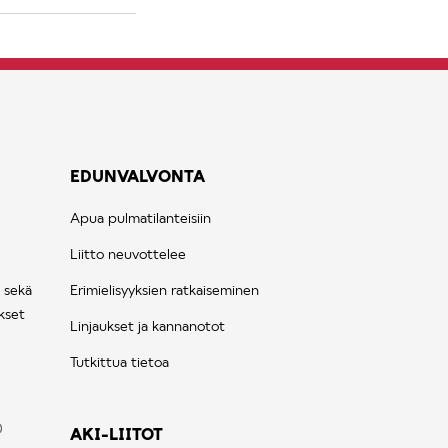
EDUNVALVONTA
Apua pulmatilanteisiin
Liitto neuvottelee
 sekä
Erimielisyyksien ratkaiseminen
kset
Linjaukset ja kannanotot
Tutkittua tietoa
AKI-LIITOT