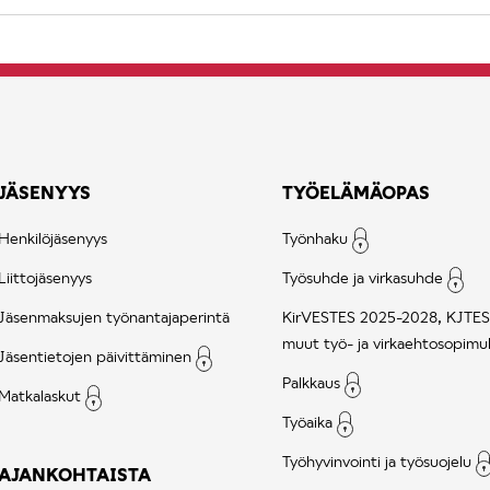
JÄSENYYS
TYÖELÄMÄOPAS
Henkilöjäsenyys
Työnhaku
Liittojäsenyys
Työsuhde ja virkasuhde
Jäsenmaksujen työnantajaperintä
KirVESTES 2025-2028, KJTES
muut työ- ja virkaehtosopimu
Jäsentietojen päivittäminen
Palkkaus
Matkalaskut
Työaika
Työhyvinvointi ja työsuojelu
AJANKOHTAISTA