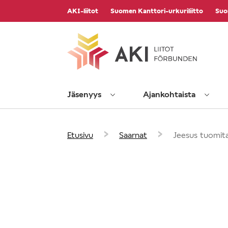
Vieritä
AKI-liitot
Suomen Kanttori-urkuriliitto
Suo
sisältöön
Jäsenyys
Ajankohtaista
›
›
Etusivu
Saarnat
Jeesus tuomit