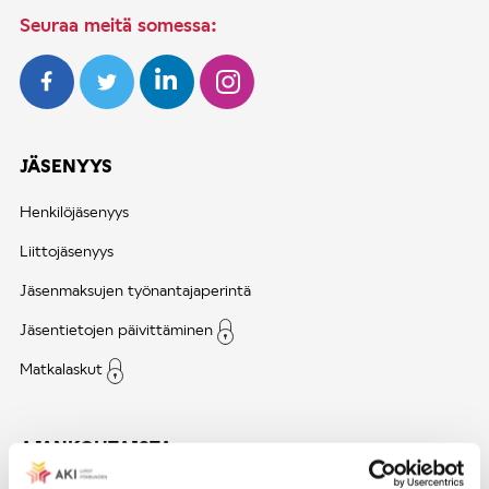
Seuraa meitä somessa:
JÄSENYYS
Henkilöjäsenyys
Liittojäsenyys
Jäsenmaksujen työnantajaperintä
Jäsentietojen päivittäminen
Matkalaskut
AJANKOHTAISTA