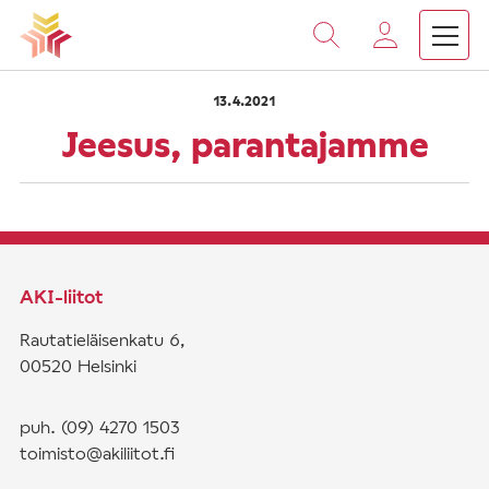
›
›
Vieritä
Etusivu
Saarnat
Jeesus, parantajamme
sisältöön
13.4.2021
Jeesus, parantajamme
AKI-liitot
Rautatieläisenkatu 6,
00520 Helsinki
puh. (09) 4270 1503
toimisto@akiliitot.fi