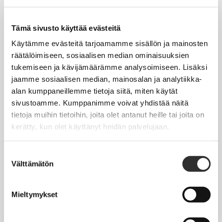
Tapahtumakalenteri
Uutiset
Tämä sivusto käyttää evästeitä
Blogit
Käytämme evästeitä tarjoamamme sisällön ja mainosten
räätälöimiseen, sosiaalisen median ominaisuuksien
Crux-lehti
tukemiseen ja kävijämäärämme analysoimiseen. Lisäksi
jaamme sosiaalisen median, mainosalan ja analytiikka-
JOBI
alan kumppaneillemme tietoja siitä, miten käytät
sivustoamme. Kumppanimme voivat yhdistää näitä
TYÖELÄMÄOPAS
tietoja muihin tietoihin, joita olet antanut heille tai joita on
kerätty, kun olet käyttänyt heidän palvelujaan.
Työnhaku
Työsuhde ja virkasuhde
Suostumuksen
Välttämätön
valinta
KirVESTES 2025-2028, KJTES sekä muut työ- ja
virkaehtosopimukset
Mieltymykset
Palkkaus
Työaika