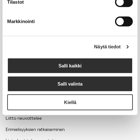
Tilastot
Työhyvinvointi ja työsuojelu
Työttömyys ja lomautukset
Markkinointi
Sivutoimet ja kilpailukiellot
Eläkkeelle
Näytä tiedot
Apua pulmatilanteisiin
Kesätyöntekijän työehdot ja palkkaus seurakuntien hengellisessä
Salli kaikki
työssä
Salli valinta
EDUNVALVONTA
Kiellä
Apua pulmatilanteisiin
Liitto neuvottelee
Erimielisyyksien ratkaiseminen