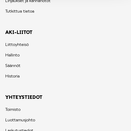
Linjaukset ja kannanotot
Tutkittua tietoa
AKI-LIITOT
Liittoyhteisö
Hallinto
Säännöt
Historia
YHTEYSTIEDOT
Toimisto
Luottamusjohto
Laskutustiedot