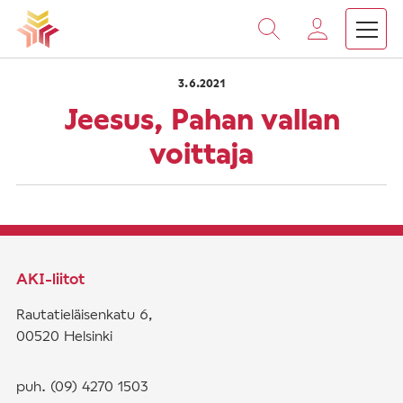
›
›
Vieritä
Etusivu
Saarnat
Jeesus, Pahan vallan voittaja
sisältöön
3.6.2021
Jeesus, Pahan vallan
voittaja
AKI-liitot
Rautatieläisenkatu 6,
00520 Helsinki
puh. (09) 4270 1503