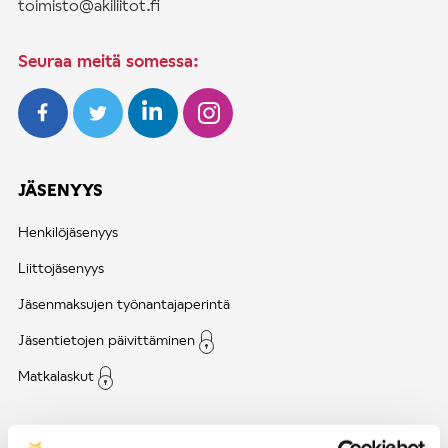
toimisto@akiliitot.fi
Seuraa meitä somessa:
JÄSENYYS
Henkilöjäsenyys
Liittojäsenyys
Jäsenmaksujen työnantajaperintä
Jäsentietojen päivittäminen
Matkalaskut
AJANKOHTAISTA