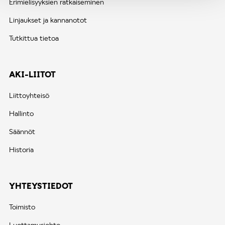
Erimielisyyksien ratkaiseminen
Linjaukset ja kannanotot
Tutkittua tietoa
AKI-LIITOT
Liittoyhteisö
Hallinto
Säännöt
Historia
YHTEYSTIEDOT
Toimisto
Luottamusjohto