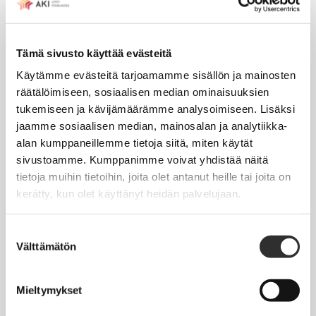
Tapahtumakalenteri
Tämä sivusto käyttää evästeitä
Uutiset
Käytämme evästeitä tarjoamamme sisällön ja mainosten
Blogit
räätälöimiseen, sosiaalisen median ominaisuuksien
Crux-lehti
tukemiseen ja kävijämäärämme analysoimiseen. Lisäksi
jaamme sosiaalisen median, mainosalan ja analytiikka-
alan kumppaneillemme tietoja siitä, miten käytät
JOBI
sivustoamme. Kumppanimme voivat yhdistää näitä
tietoja muihin tietoihin, joita olet antanut heille tai joita on
TYÖELÄMÄOPAS
kerätty, kun olet käyttänyt heidän palvelujaan.
Työnhaku
Suostumuksen
Työsuhde ja virkasuhde
Välttämätön
valinta
KirVESTES 2025-2028, KJTES sekä muut työ- ja
virkaehtosopimukset
Mieltymykset
Palkkaus