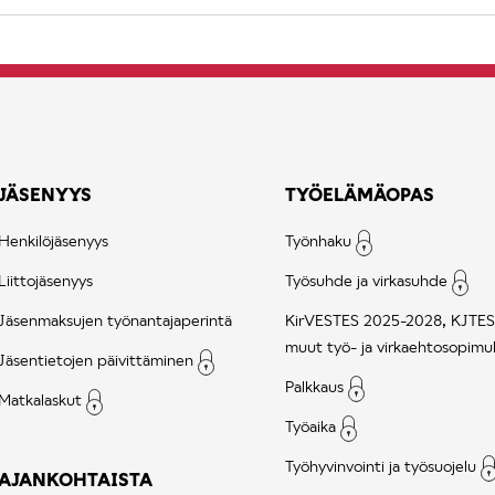
JÄSENYYS
TYÖELÄMÄOPAS
Henkilöjäsenyys
Työnhaku
Liittojäsenyys
Työsuhde ja virkasuhde
Jäsenmaksujen työnantajaperintä
KirVESTES 2025-2028, KJTES
muut työ- ja virkaehtosopimu
Jäsentietojen päivittäminen
Palkkaus
Matkalaskut
Työaika
Työhyvinvointi ja työsuojelu
AJANKOHTAISTA