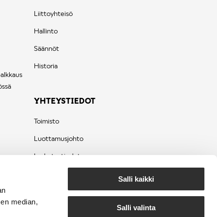
Liittoyhteisö
Hallinto
Säännöt
Historia
palkkaus
össä
YHTEYSTIEDOT
Toimisto
Luottamusjohto
Laskutustiedot
Tietosuojaseloste
Salli kaikki
an
sen median,
Salli valinta