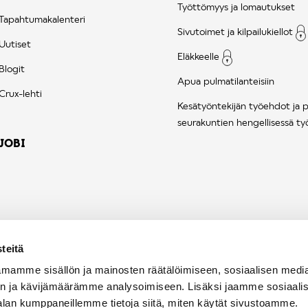
Työttömyys ja lomautukset
Tapahtumakalenteri
Sivutoimet ja kilpailukiellot
Uutiset
Eläkkeelle
Blogit
Apua pulmatilanteisiin
Crux-lehti
Kesätyöntekijän työehdot ja 
seurakuntien hengellisessä ty
JOBI
teitä
mamme sisällön ja mainosten räätälöimiseen, sosiaalisen medi
n ja kävijämäärämme analysoimiseen. Lisäksi jaamme sosiaali
alan kumppaneillemme tietoja siitä, miten käytät sivustoamme.