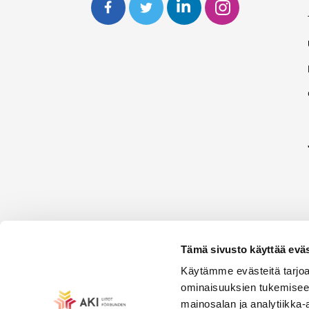
Tämä sivusto käyttää eväs
Käytämme evästeitä tarjoa
ominaisuuksien tukemisee
mainosalan ja analytiikka-