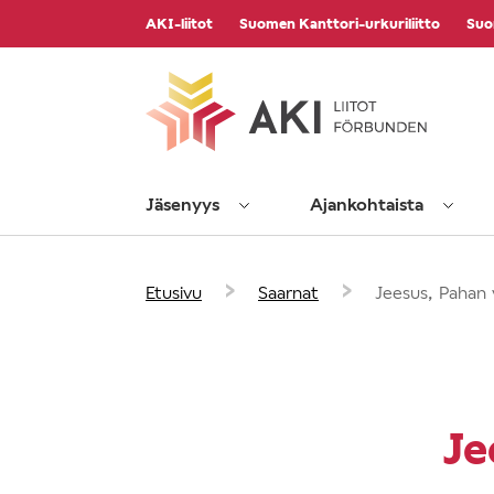
Vieritä
AKI-liitot
Suomen Kanttori-urkuriliitto
Suo
sisältöön
Jäsenyys
Ajankohtaista
›
›
Etusivu
Saarnat
Jeesus, Pahan v
Je