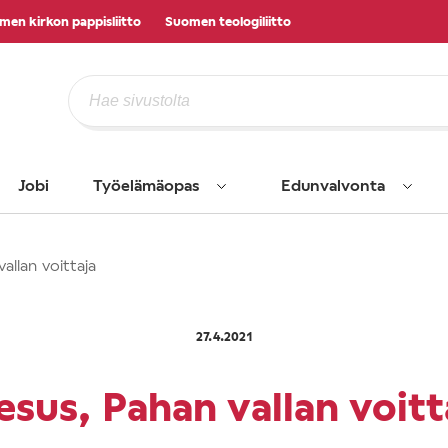
men kirkon pappisliitto
Suomen teologiliitto
Jobi
Työelämäopas
Edunvalvonta
allan voittaja
27.4.2021
esus, Pahan vallan voitt