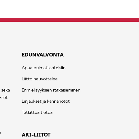
EDUNVALVONTA
Apua pulmatilanteisiin
Liitto neuvottelee
 sekä
Erimielisyyksien ratkaiseminen
kset
Linjaukset ja kannanotot
Tutkittua tietoa
AKI-LIITOT