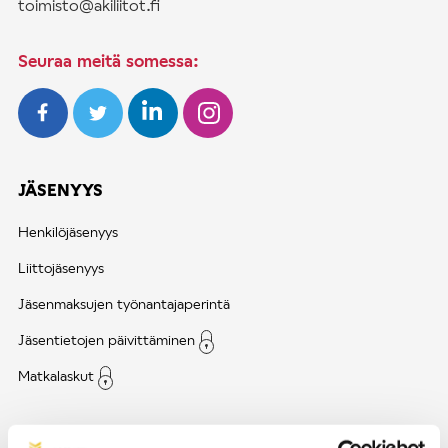
toimisto@akiliitot.fi
Seuraa meitä somessa:
JÄSENYYS
Henkilöjäsenyys
Liittojäsenyys
Jäsenmaksujen työnantajaperintä
Jäsentietojen päivittäminen
Matkalaskut
AJANKOHTAISTA