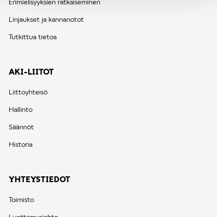
Erimielisyyksien ratkaiseminen
Linjaukset ja kannanotot
Tutkittua tietoa
AKI-LIITOT
Liittoyhteisö
Hallinto
Säännöt
Historia
YHTEYSTIEDOT
Toimisto
Luottamusjohto