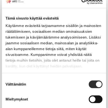
Tapahtumakalenteri
Tämä sivusto käyttää evästeitä
Uutiset
Käytämme evästeitä tarjoamamme sisällön ja mainosten
Blogit
räätälöimiseen, sosiaalisen median ominaisuuksien
Crux-lehti
tukemiseen ja kävijämäärämme analysoimiseen. Lisäksi
jaamme sosiaalisen median, mainosalan ja analytiikka-
alan kumppaneillemme tietoja siitä, miten käytät
JOBI
sivustoamme. Kumppanimme voivat yhdistää näitä
tietoja muihin tietoihin, joita olet antanut heille tai joita on
TYÖELÄMÄOPAS
kerätty, kun olet käyttänyt heidän palvelujaan.
Työnhaku
Suostumuksen
Työsuhde ja virkasuhde
Välttämätön
valinta
KirVESTES 2025-2028, KJTES sekä muut työ- ja
virkaehtosopimukset
Mieltymykset
Palkkaus