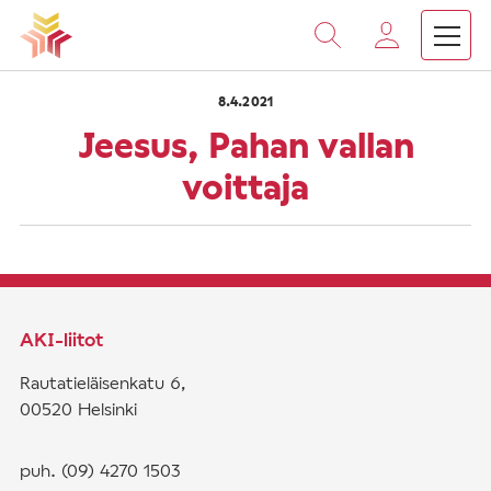
›
›
Vieritä
Etusivu
Saarnat
Jeesus, Pahan vallan voittaja
sisältöön
8.4.2021
Jeesus, Pahan vallan
voittaja
AKI-liitot
Rautatieläisenkatu 6,
00520 Helsinki
puh. (09) 4270 1503