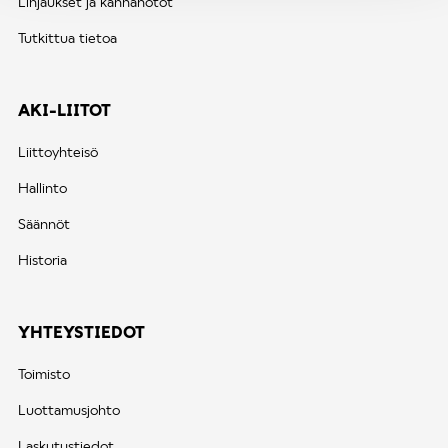
Linjaukset ja kannanotot
Tutkittua tietoa
AKI-LIITOT
Liittoyhteisö
Hallinto
Säännöt
Historia
YHTEYSTIEDOT
Toimisto
Luottamusjohto
Laskutustiedot