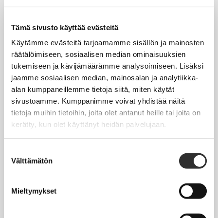
Tapahtumakalenteri
Uutiset
Tämä sivusto käyttää evästeitä
Blogit
Käytämme evästeitä tarjoamamme sisällön ja mainosten
räätälöimiseen, sosiaalisen median ominaisuuksien
Crux-lehti
tukemiseen ja kävijämäärämme analysoimiseen. Lisäksi
jaamme sosiaalisen median, mainosalan ja analytiikka-
JOBI
alan kumppaneillemme tietoja siitä, miten käytät
sivustoamme. Kumppanimme voivat yhdistää näitä
TYÖELÄMÄOPAS
tietoja muihin tietoihin, joita olet antanut heille tai joita on
kerätty, kun olet käyttänyt heidän palvelujaan.
Työnhaku
Työsuhde ja virkasuhde
Suostumuksen
Välttämätön
valinta
KirVESTES 2025-2028, KJTES sekä muut työ- ja
virkaehtosopimukset
Mieltymykset
Palkkaus
Työaika