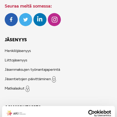
Seuraa meitä somessa:
JÄSENYYS
Henkilöjäsenyys
Liittojäsenyys
Jäsenmaksujen työnantajaperintä
Jäsentietojen päivittäminen
Matkalaskut
AJANKOHTAISTA