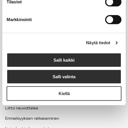
Tilastot
Työhyvinvointi ja työsuojelu
Työttömyys ja lomautukset
Markkinointi
Sivutoimet ja kilpailukiellot
Eläkkeelle
Näytä tiedot
Apua pulmatilanteisiin
Kesätyöntekijän työehdot ja palkkaus seurakuntien hengellisessä
Salli kaikki
työssä
Salli valinta
EDUNVALVONTA
Kiellä
Apua pulmatilanteisiin
Liitto neuvottelee
Erimielisyyksien ratkaiseminen