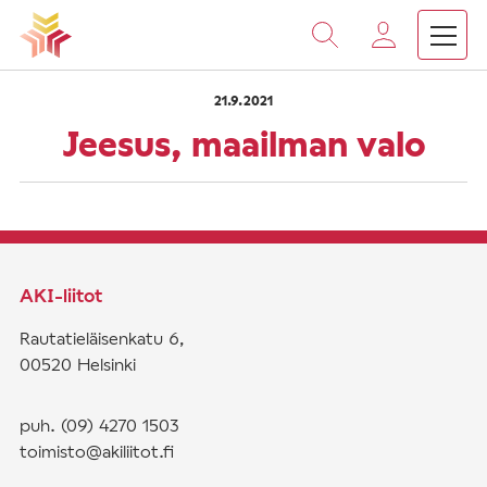
›
›
Vieritä
Etusivu
Saarnat
Jeesus, maailman valo
sisältöön
21.9.2021
Jeesus, maailman valo
AKI-liitot
Rautatieläisenkatu 6,
00520 Helsinki
puh. (09) 4270 1503
toimisto@akiliitot.fi