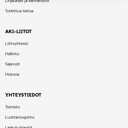
Linjaukset ja kannanotot
Tutkittua tietoa
AKI-LIITOT
Liittoyhteisö
Hallinto
Säännöt
Historia
YHTEYSTIEDOT
Toimisto
Luottamusjohto
Laskutustiedot