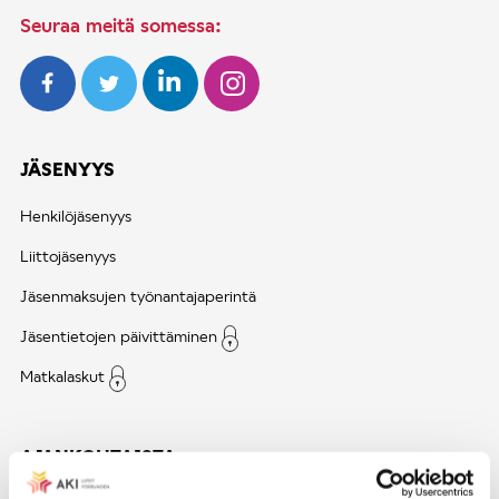
Seuraa meitä somessa:
JÄSENYYS
Henkilöjäsenyys
Liittojäsenyys
Jäsenmaksujen työnantajaperintä
Jäsentietojen päivittäminen
Matkalaskut
AJANKOHTAISTA