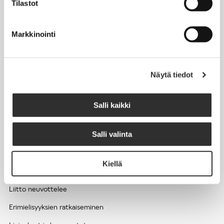
Tilastot
Työhyvinvointi ja työsuojelu
Työttömyys ja lomautukset
Markkinointi
Sivutoimet ja kilpailukiellot
Eläkkeelle
Näytä tiedot
Apua pulmatilanteisiin
Kesätyöntekijän työehdot ja palkkaus seurakuntien hengellisessä
Salli kaikki
työssä
Salli valinta
EDUNVALVONTA
Kiellä
Apua pulmatilanteisiin
Liitto neuvottelee
Erimielisyyksien ratkaiseminen