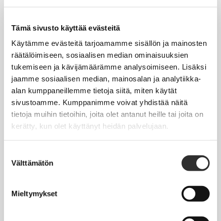
Tapahtumakalenteri
Uutiset
Tämä sivusto käyttää evästeitä
Blogit
Käytämme evästeitä tarjoamamme sisällön ja mainosten
räätälöimiseen, sosiaalisen median ominaisuuksien
Crux-lehti
tukemiseen ja kävijämäärämme analysoimiseen. Lisäksi
jaamme sosiaalisen median, mainosalan ja analytiikka-
JOBI
alan kumppaneillemme tietoja siitä, miten käytät
sivustoamme. Kumppanimme voivat yhdistää näitä
TYÖELÄMÄOPAS
tietoja muihin tietoihin, joita olet antanut heille tai joita on
kerätty, kun olet käyttänyt heidän palvelujaan.
Työnhaku
Työsuhde ja virkasuhde
Suostumuksen
Välttämätön
valinta
KirVESTES 2025-2028, KJTES sekä muut työ- ja
virkaehtosopimukset
Mieltymykset
Palkkaus
Työaika