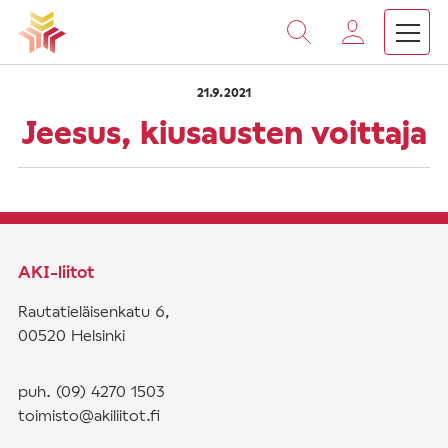
›
›
Vieritä
Etusivu
Saarnat
Jeesus, kiusausten voittaja
sisältöön
21.9.2021
Jeesus, kiusausten voittaja
AKI-liitot
Rautatieläisenkatu 6,
00520 Helsinki
puh. (09) 4270 1503
toimisto@akiliitot.fi