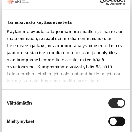
Tapahtumakalenteri
Tämä sivusto käyttää evästeitä
Uutiset
Käytämme evästeitä tarjoamamme sisällön ja mainosten
Blogit
räätälöimiseen, sosiaalisen median ominaisuuksien
Crux-lehti
tukemiseen ja kävijämäärämme analysoimiseen. Lisäksi
jaamme sosiaalisen median, mainosalan ja analytiikka-
alan kumppaneillemme tietoja siitä, miten käytät
JOBI
sivustoamme. Kumppanimme voivat yhdistää näitä
tietoja muihin tietoihin, joita olet antanut heille tai joita on
TYÖELÄMÄOPAS
kerätty, kun olet käyttänyt heidän palvelujaan.
Työnhaku
Suostumuksen
Työsuhde ja virkasuhde
Välttämätön
valinta
KirVESTES 2025-2028, KJTES sekä muut työ- ja
virkaehtosopimukset
Mieltymykset
Palkkaus