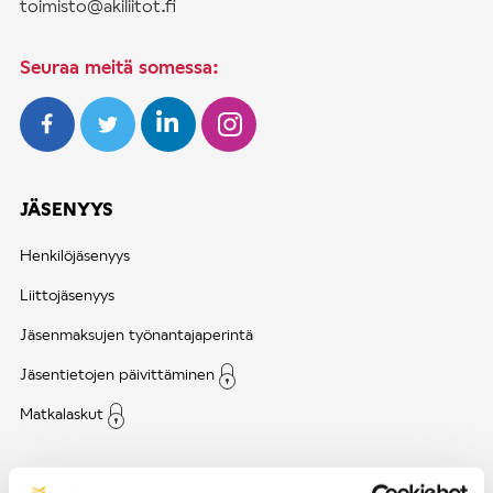
toimisto@akiliitot.fi
Seuraa meitä somessa:
JÄSENYYS
Henkilöjäsenyys
Liittojäsenyys
Jäsenmaksujen työnantajaperintä
Jäsentietojen päivittäminen
Matkalaskut
AJANKOHTAISTA