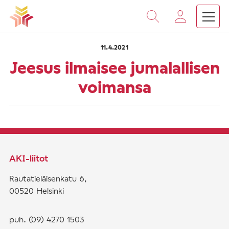
›
›
Vieritä
Etusivu
Saarnat
Jeesus ilmaisee jumalallisen v
sisältöön
11.4.2021
Jeesus ilmaisee jumalallisen
voimansa
AKI-liitot
Rautatieläisenkatu 6,
00520 Helsinki
puh. (09) 4270 1503