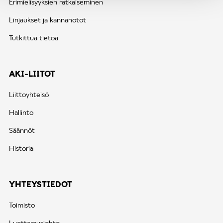
Erimielisyyksien ratkaiseminen
Linjaukset ja kannanotot
Tutkittua tietoa
AKI-LIITOT
Liittoyhteisö
Hallinto
Säännöt
Historia
YHTEYSTIEDOT
Toimisto
Luottamusjohto