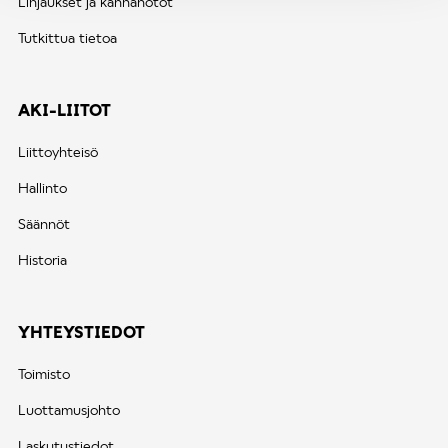
Linjaukset ja kannanotot
Tutkittua tietoa
AKI-LIITOT
Liittoyhteisö
Hallinto
Säännöt
Historia
YHTEYSTIEDOT
Toimisto
Luottamusjohto
Laskutustiedot