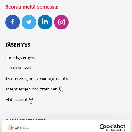
Seuraa meitä somessa:
JÄSENYYS
Henkilöjäsenyys
Liittojäsenyys
Jäsenmaksujen työnantajaperintä
Jäsentietojen päivittäminen
Matkalaskut
AJANKOHTAISTA