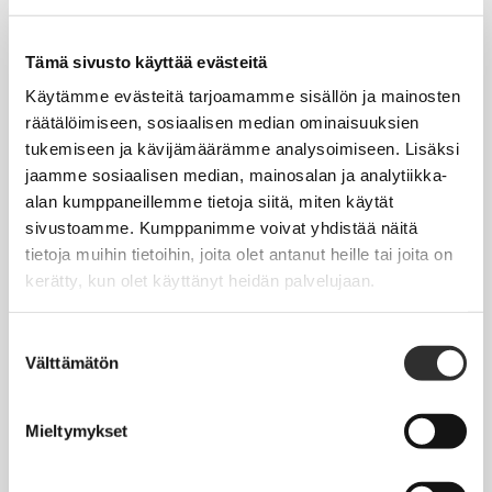
Tapahtumakalenteri
Uutiset
Tämä sivusto käyttää evästeitä
Blogit
Käytämme evästeitä tarjoamamme sisällön ja mainosten
räätälöimiseen, sosiaalisen median ominaisuuksien
Crux-lehti
tukemiseen ja kävijämäärämme analysoimiseen. Lisäksi
jaamme sosiaalisen median, mainosalan ja analytiikka-
JOBI
alan kumppaneillemme tietoja siitä, miten käytät
sivustoamme. Kumppanimme voivat yhdistää näitä
TYÖELÄMÄOPAS
tietoja muihin tietoihin, joita olet antanut heille tai joita on
kerätty, kun olet käyttänyt heidän palvelujaan.
Työnhaku
Työsuhde ja virkasuhde
Suostumuksen
Välttämätön
valinta
KirVESTES 2025-2028, KJTES sekä muut työ- ja
virkaehtosopimukset
Mieltymykset
Palkkaus
Työaika