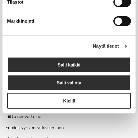
Tilastot
Työhyvinvointi ja työsuojelu
Työttömyys ja lomautukset
Markkinointi
Sivutoimet ja kilpailukiellot
Eläkkeelle
Näytä tiedot
Apua pulmatilanteisiin
Kesätyöntekijän työehdot ja palkkaus seurakuntien hengellisessä
Salli kaikki
työssä
Salli valinta
EDUNVALVONTA
Kiellä
Apua pulmatilanteisiin
Liitto neuvottelee
Erimielisyyksien ratkaiseminen