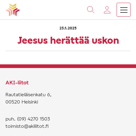
›
›
Vieritä
Etusivu
Saarnat
Jeesus herättää uskon
sisältöön
23.1.2025
Jeesus herättää uskon
AKI-liitot
Rautatieläisenkatu 6,
00520 Helsinki
puh. (09) 4270 1503
toimisto@akiliitot.fi