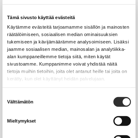
Tapahtumakalenteri
Uutiset
Tämä sivusto käyttää evästeitä
Blogit
Käytämme evästeitä tarjoamamme sisällön ja mainosten
räätälöimiseen, sosiaalisen median ominaisuuksien
Crux-lehti
tukemiseen ja kävijämäärämme analysoimiseen. Lisäksi
jaamme sosiaalisen median, mainosalan ja analytiikka-
JOBI
alan kumppaneillemme tietoja siitä, miten käytät
sivustoamme. Kumppanimme voivat yhdistää näitä
TYÖELÄMÄOPAS
tietoja muihin tietoihin, joita olet antanut heille tai joita on
kerätty, kun olet käyttänyt heidän palvelujaan.
Työnhaku
Työsuhde ja virkasuhde
Suostumuksen
Välttämätön
valinta
KirVESTES 2025-2028, KJTES sekä muut työ- ja
virkaehtosopimukset
Mieltymykset
Palkkaus
Työaika