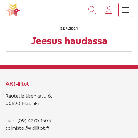
›
›
Vieritä
Etusivu
Saarnat
Jeesus haudassa
sisältöön
27.4.2021
Jeesus haudassa
AKI-liitot
Rautatieläisenkatu 6,
00520 Helsinki
puh. (09) 4270 1503
toimisto@akiliitot.fi