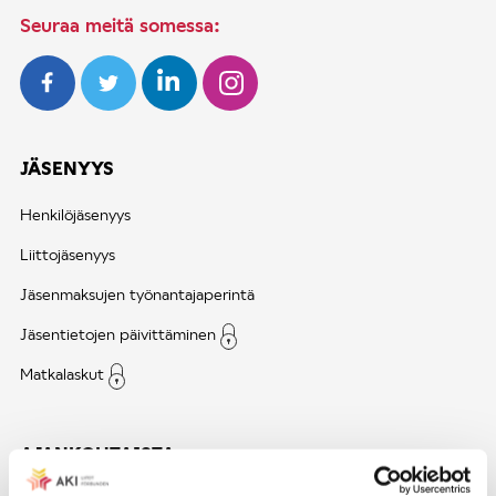
Seuraa meitä somessa:
JÄSENYYS
Henkilöjäsenyys
Liittojäsenyys
Jäsenmaksujen työnantajaperintä
Jäsentietojen päivittäminen
Matkalaskut
AJANKOHTAISTA