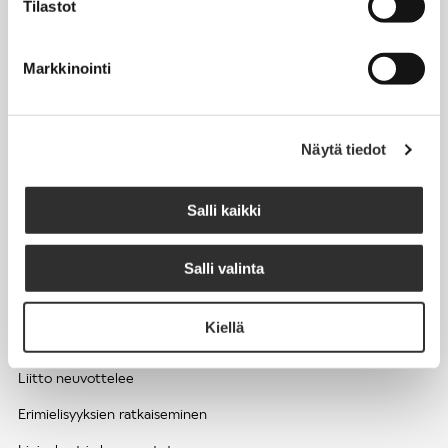
Tilastot
Työhyvinvointi ja työsuojelu
Työttömyys ja lomautukset
Markkinointi
Sivutoimet ja kilpailukiellot
Eläkkeelle
Näytä tiedot
Apua pulmatilanteisiin
Kesätyöntekijän työehdot ja palkkaus seurakuntien hengellisessä
Salli kaikki
työssä
Salli valinta
EDUNVALVONTA
Kiellä
Apua pulmatilanteisiin
Liitto neuvottelee
Erimielisyyksien ratkaiseminen