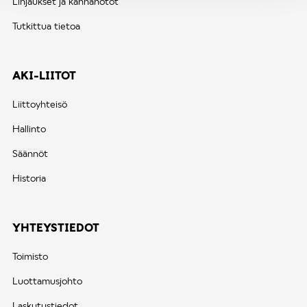
Linjaukset ja kannanotot
Tutkittua tietoa
AKI-LIITOT
Liittoyhteisö
Hallinto
Säännöt
Historia
YHTEYSTIEDOT
Toimisto
Luottamusjohto
Laskutustiedot