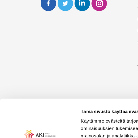
Tämä sivusto käyttää eväs
Käytämme evästeitä tarjoa
ominaisuuksien tukemisee
mainosalan ja analytiikka-