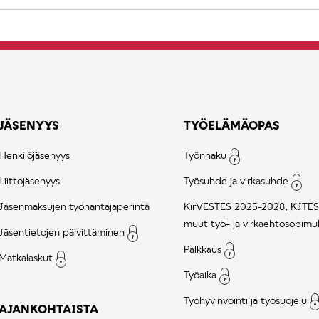
JÄSENYYS
TYÖELÄMÄOPAS
Henkilöjäsenyys
Työnhaku
Liittojäsenyys
Työsuhde ja virkasuhde
Jäsenmaksujen työnantajaperintä
KirVESTES 2025-2028, KJTES
muut työ- ja virkaehtosopimu
Jäsentietojen päivittäminen
Palkkaus
Matkalaskut
Työaika
Työhyvinvointi ja työsuojelu
AJANKOHTAISTA