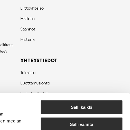
Liittoyhteisö
Hallinto
Säännöt
Historia
palkkaus
össä
YHTEYSTIEDOT
Toimisto
Luottamusjohto
Laskutustiedot
Tietosuojaseloste
Salli kaikki
an
sen median,
Salli valinta