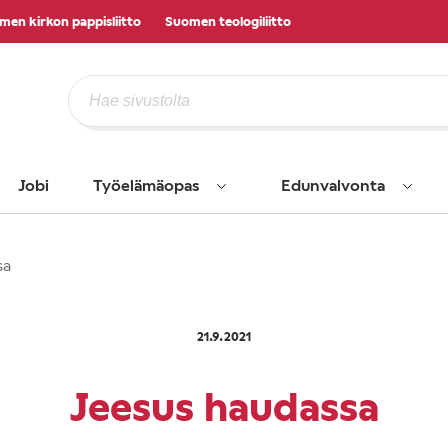
men kirkon pappisliitto
Suomen teologiliitto
Jobi
Työelämäopas
Edunvalvonta
sa
21.9.2021
Jeesus haudassa