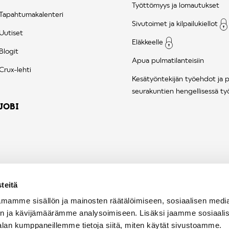
Työttömyys ja lomautukset
Tapahtumakalenteri
Sivutoimet ja kilpailukiellot
Uutiset
Eläkkeelle
Blogit
Apua pulmatilanteisiin
Crux-lehti
Kesätyöntekijän työehdot ja 
seurakuntien hengellisessä ty
JOBI
teitä
mamme sisällön ja mainosten räätälöimiseen, sosiaalisen medi
n ja kävijämäärämme analysoimiseen. Lisäksi jaamme sosiaali
alan kumppaneillemme tietoja siitä, miten käytät sivustoamme.