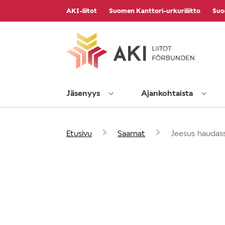
Vieritä
AKI-liitot
Suomen Kanttori-urkuriliitto
Suo
sisältöön
Jäsenyys
Ajankohtaista
›
›
Etusivu
Saarnat
Jeesus haudas