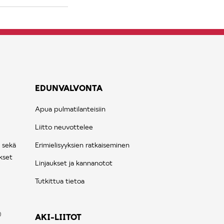
EDUNVALVONTA
Apua pulmatilanteisiin
Liitto neuvottelee
 sekä
Erimielisyyksien ratkaiseminen
kset
Linjaukset ja kannanotot
Tutkittua tietoa
AKI-LIITOT