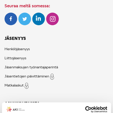
Seuraa meitä somessa:
JÄSENYYS
Henkilöjäsenyys
Liittojäsenyys
Jäsenmaksujen työnantajaperintä
Jäsentietojen päivittäminen
Matkalaskut
AJANKOHTAISTA