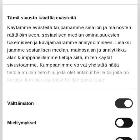
Tapahtumakalenteri
Uutiset
Tämä sivusto käyttää evästeitä
Blogit
Käytämme evästeitä tarjoamamme sisällön ja mainosten
räätälöimiseen, sosiaalisen median ominaisuuksien
Crux-lehti
tukemiseen ja kävijämäärämme analysoimiseen. Lisäksi
jaamme sosiaalisen median, mainosalan ja analytiikka-
JOBI
alan kumppaneillemme tietoja siitä, miten käytät
sivustoamme. Kumppanimme voivat yhdistää näitä
TYÖELÄMÄOPAS
tietoja muihin tietoihin, joita olet antanut heille tai joita on
kerätty, kun olet käyttänyt heidän palvelujaan.
Työnhaku
Työsuhde ja virkasuhde
Suostumuksen
Välttämätön
valinta
KirVESTES 2025-2028, KJTES sekä muut työ- ja
virkaehtosopimukset
Mieltymykset
Palkkaus
Työaika