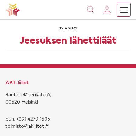
›
›
Vieritä
Etusivu
Saarnat
Jeesuksen lähettiläät
sisältöön
22.4.2021
Jeesuksen lähettiläät
AKI-liitot
Rautatieläisenkatu 6,
00520 Helsinki
puh. (09) 4270 1503
toimisto@akiliitot.fi