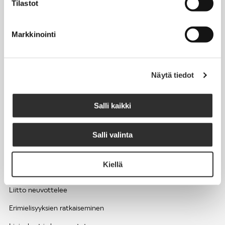
Tilastot
Työhyvinvointi ja työsuojelu
Työttömyys ja lomautukset
Markkinointi
Sivutoimet ja kilpailukiellot
Eläkkeelle
Näytä tiedot
Apua pulmatilanteisiin
Kesätyöntekijän työehdot ja palkkaus seurakuntien hengellisessä
Salli kaikki
työssä
Salli valinta
EDUNVALVONTA
Kiellä
Apua pulmatilanteisiin
Liitto neuvottelee
Erimielisyyksien ratkaiseminen