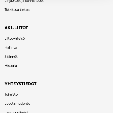
Linjaukset ja kannanotot
Tutkittua tietoa
AKI-LIITOT
Liittoyhteisö
Hallinto
Säännöt
Historia
YHTEYSTIEDOT
Toimisto
Luottamusjohto
Laskutustiedot