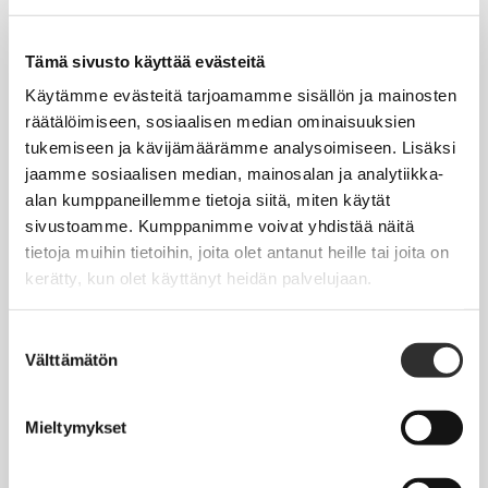
Tapahtumakalenteri
Uutiset
Tämä sivusto käyttää evästeitä
Blogit
Käytämme evästeitä tarjoamamme sisällön ja mainosten
räätälöimiseen, sosiaalisen median ominaisuuksien
Crux-lehti
tukemiseen ja kävijämäärämme analysoimiseen. Lisäksi
jaamme sosiaalisen median, mainosalan ja analytiikka-
JOBI
alan kumppaneillemme tietoja siitä, miten käytät
sivustoamme. Kumppanimme voivat yhdistää näitä
TYÖELÄMÄOPAS
tietoja muihin tietoihin, joita olet antanut heille tai joita on
kerätty, kun olet käyttänyt heidän palvelujaan.
Työnhaku
Työsuhde ja virkasuhde
Suostumuksen
Välttämätön
valinta
KirVESTES 2025-2028, KJTES sekä muut työ- ja
virkaehtosopimukset
Mieltymykset
Palkkaus
Työaika