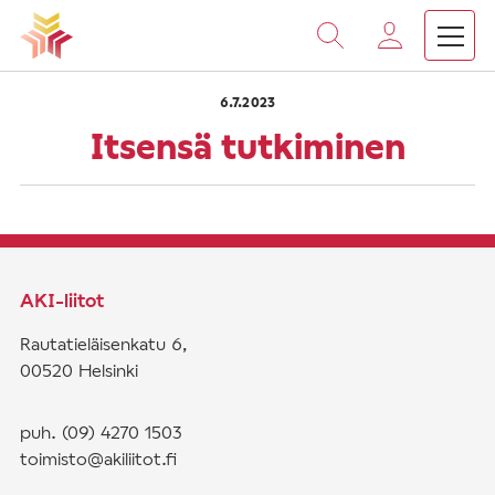
›
›
Vieritä
Etusivu
Saarnat
Itsensä tutkiminen
sisältöön
6.7.2023
Itsensä tutkiminen
AKI-liitot
Rautatieläisenkatu 6,
00520 Helsinki
puh. (09) 4270 1503
toimisto@akiliitot.fi