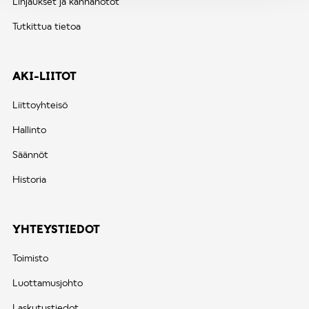
Linjaukset ja kannanotot
Tutkittua tietoa
AKI-LIITOT
Liittoyhteisö
Hallinto
Säännöt
Historia
YHTEYSTIEDOT
Toimisto
Luottamusjohto
Laskutustiedot