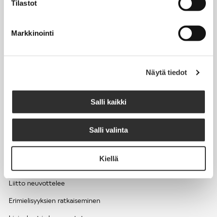
Tilastot
Työhyvinvointi ja työsuojelu
Työttömyys ja lomautukset
Markkinointi
Sivutoimet ja kilpailukiellot
Eläkkeelle
Näytä tiedot
Apua pulmatilanteisiin
Kesätyöntekijän työehdot ja palkkaus seurakuntien hengellisessä
Salli kaikki
työssä
Salli valinta
EDUNVALVONTA
Kiellä
Apua pulmatilanteisiin
Liitto neuvottelee
Erimielisyyksien ratkaiseminen