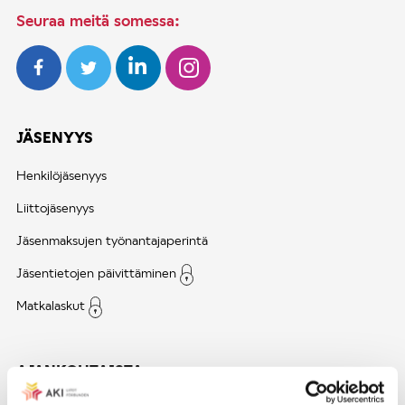
Seuraa meitä somessa:
JÄSENYYS
Henkilöjäsenyys
Liittojäsenyys
Jäsenmaksujen työnantajaperintä
Jäsentietojen päivittäminen
Matkalaskut
AJANKOHTAISTA