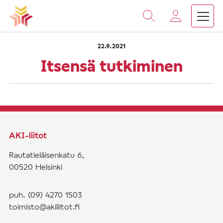
›
›
Vieritä
Etusivu
Saarnat
Itsensä tutkiminen
sisältöön
22.9.2021
Itsensä tutkiminen
AKI-liitot
Rautatieläisenkatu 6,
00520 Helsinki
puh. (09) 4270 1503
toimisto@akiliitot.fi