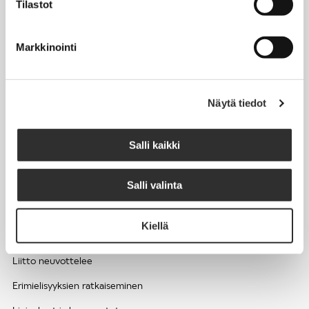
Tilastot
Työhyvinvointi ja työsuojelu
Työttömyys ja lomautukset
Markkinointi
Sivutoimet ja kilpailukiellot
Eläkkeelle
Näytä tiedot
Apua pulmatilanteisiin
Kesätyöntekijän työehdot ja palkkaus seurakuntien hengellisessä
Salli kaikki
työssä
Salli valinta
EDUNVALVONTA
Kiellä
Apua pulmatilanteisiin
Liitto neuvottelee
Erimielisyyksien ratkaiseminen