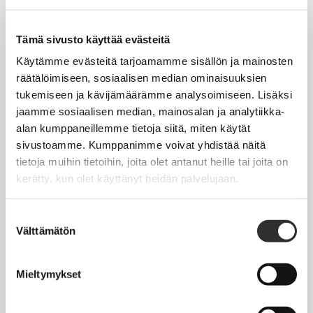
Tapahtumakalenteri
Uutiset
Tämä sivusto käyttää evästeitä
Blogit
Käytämme evästeitä tarjoamamme sisällön ja mainosten
räätälöimiseen, sosiaalisen median ominaisuuksien
Crux-lehti
tukemiseen ja kävijämäärämme analysoimiseen. Lisäksi
jaamme sosiaalisen median, mainosalan ja analytiikka-
JOBI
alan kumppaneillemme tietoja siitä, miten käytät
sivustoamme. Kumppanimme voivat yhdistää näitä
TYÖELÄMÄOPAS
tietoja muihin tietoihin, joita olet antanut heille tai joita on
kerätty, kun olet käyttänyt heidän palvelujaan.
Työnhaku
Työsuhde ja virkasuhde
Suostumuksen
Välttämätön
valinta
KirVESTES 2025-2028, KJTES sekä muut työ- ja
virkaehtosopimukset
Mieltymykset
Palkkaus
Työaika