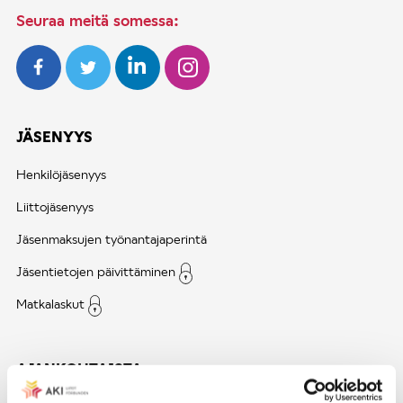
Seuraa meitä somessa:
JÄSENYYS
Henkilöjäsenyys
Liittojäsenyys
Jäsenmaksujen työnantajaperintä
Jäsentietojen päivittäminen
Matkalaskut
AJANKOHTAISTA