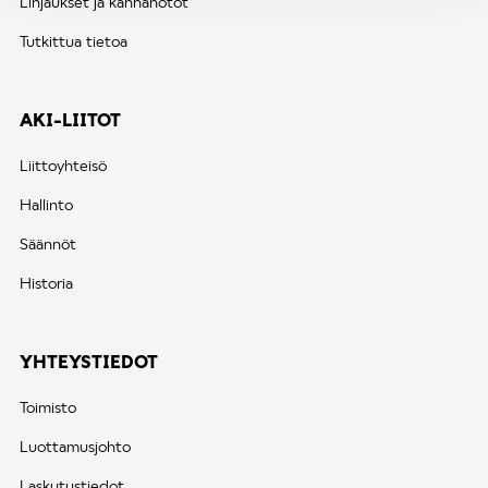
Linjaukset ja kannanotot
Tutkittua tietoa
AKI-LIITOT
Liittoyhteisö
Hallinto
Säännöt
Historia
YHTEYSTIEDOT
Toimisto
Luottamusjohto
Laskutustiedot