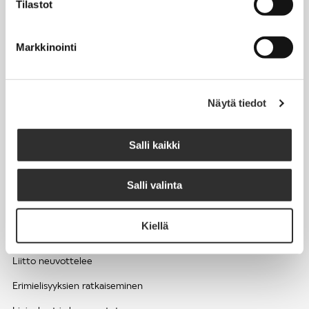
Tilastot
Työhyvinvointi ja työsuojelu
Työttömyys ja lomautukset
Markkinointi
Sivutoimet ja kilpailukiellot
Eläkkeelle
Näytä tiedot
Apua pulmatilanteisiin
Kesätyöntekijän työehdot ja palkkaus seurakuntien hengellisessä
Salli kaikki
työssä
Salli valinta
EDUNVALVONTA
Kiellä
Apua pulmatilanteisiin
Liitto neuvottelee
Erimielisyyksien ratkaiseminen