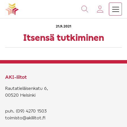
›
›
Vieritä
Etusivu
Saarnat
Itsensä tutkiminen
sisältöön
21.9.2021
Itsensä tutkiminen
AKI-liitot
Rautatieläisenkatu 6,
00520 Helsinki
puh. (09) 4270 1503
toimisto@akiliitot.fi