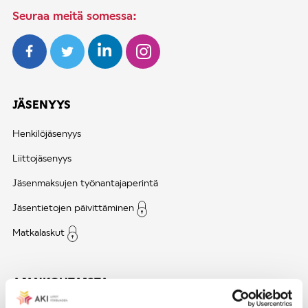
Seuraa meitä somessa:
JÄSENYYS
Henkilöjäsenyys
Liittojäsenyys
Jäsenmaksujen työnantajaperintä
Jäsentietojen päivittäminen
Matkalaskut
AJANKOHTAISTA