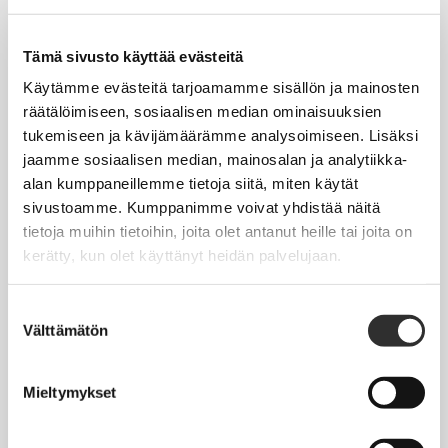
Tapahtumakalenteri
Uutiset
Tämä sivusto käyttää evästeitä
Blogit
Käytämme evästeitä tarjoamamme sisällön ja mainosten
räätälöimiseen, sosiaalisen median ominaisuuksien
Crux-lehti
tukemiseen ja kävijämäärämme analysoimiseen. Lisäksi
jaamme sosiaalisen median, mainosalan ja analytiikka-
JOBI
alan kumppaneillemme tietoja siitä, miten käytät
sivustoamme. Kumppanimme voivat yhdistää näitä
TYÖELÄMÄOPAS
tietoja muihin tietoihin, joita olet antanut heille tai joita on
kerätty, kun olet käyttänyt heidän palvelujaan.
Työnhaku
Työsuhde ja virkasuhde
Suostumuksen
Välttämätön
valinta
KirVESTES 2025-2028, KJTES sekä muut työ- ja
virkaehtosopimukset
Mieltymykset
Palkkaus
Työaika