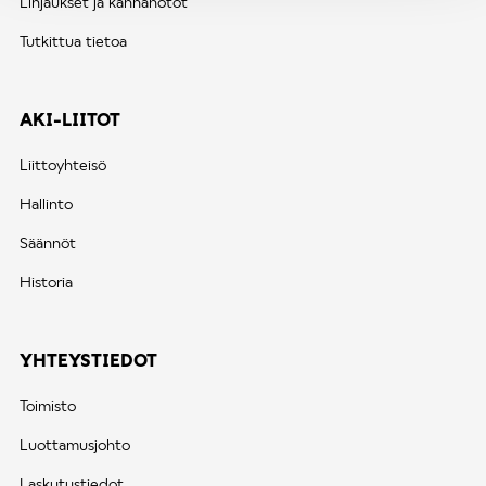
Linjaukset ja kannanotot
Tutkittua tietoa
AKI-LIITOT
Liittoyhteisö
Hallinto
Säännöt
Historia
YHTEYSTIEDOT
Toimisto
Luottamusjohto
Laskutustiedot