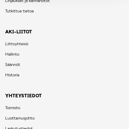
Linjaukset ja kannanotot
Tutkittua tietoa
AKI-LIITOT
Liittoyhteisö
Hallinto
Säännöt
Historia
YHTEYSTIEDOT
Toimisto
Luottamusjohto
Laskutustiedot