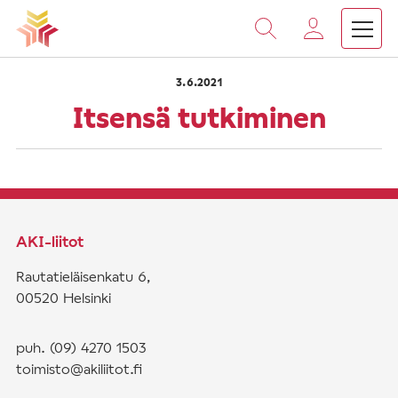
›
›
Vieritä
Etusivu
Saarnat
Itsensä tutkiminen
sisältöön
3.6.2021
Itsensä tutkiminen
AKI-liitot
Rautatieläisenkatu 6,
00520 Helsinki
puh. (09) 4270 1503
toimisto@akiliitot.fi