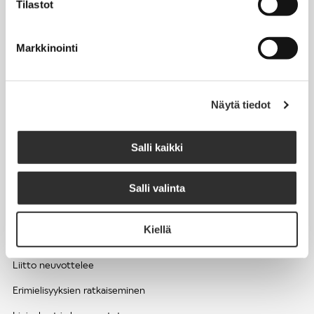
Tilastot
Työhyvinvointi ja työsuojelu
Työttömyys ja lomautukset
Markkinointi
Sivutoimet ja kilpailukiellot
Eläkkeelle
Näytä tiedot
Apua pulmatilanteisiin
Kesätyöntekijän työehdot ja palkkaus seurakuntien hengellisessä
Salli kaikki
työssä
Salli valinta
EDUNVALVONTA
Kiellä
Apua pulmatilanteisiin
Liitto neuvottelee
Erimielisyyksien ratkaiseminen