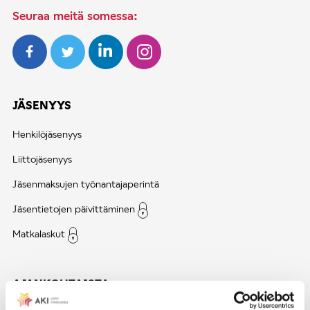
Seuraa meitä somessa:
JÄSENYYS
Henkilöjäsenyys
Liittojäsenyys
Jäsenmaksujen työnantajaperintä
Jäsentietojen päivittäminen
Matkalaskut
AJANKOHTAISTA