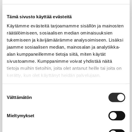
Tapahtumakalenteri
Uutiset
Tämä sivusto käyttää evästeitä
Blogit
Käytämme evästeitä tarjoamamme sisällön ja mainosten
räätälöimiseen, sosiaalisen median ominaisuuksien
Crux-lehti
tukemiseen ja kävijämäärämme analysoimiseen. Lisäksi
jaamme sosiaalisen median, mainosalan ja analytiikka-
JOBI
alan kumppaneillemme tietoja siitä, miten käytät
sivustoamme. Kumppanimme voivat yhdistää näitä
TYÖELÄMÄOPAS
tietoja muihin tietoihin, joita olet antanut heille tai joita on
kerätty, kun olet käyttänyt heidän palvelujaan.
Työnhaku
Työsuhde ja virkasuhde
Suostumuksen
Välttämätön
valinta
KirVESTES 2025-2028, KJTES sekä muut työ- ja
virkaehtosopimukset
Mieltymykset
Palkkaus
Työaika