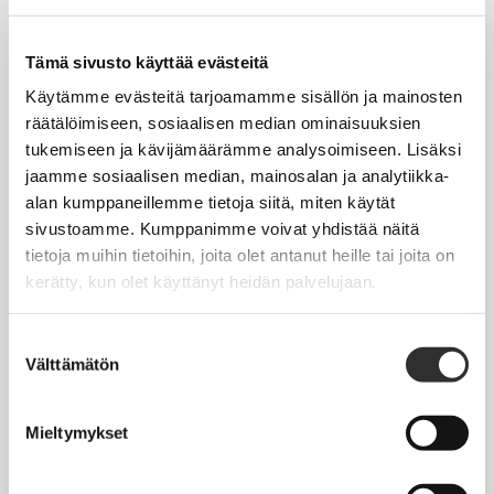
Tapahtumakalenteri
Uutiset
Tämä sivusto käyttää evästeitä
Blogit
Käytämme evästeitä tarjoamamme sisällön ja mainosten
räätälöimiseen, sosiaalisen median ominaisuuksien
Crux-lehti
tukemiseen ja kävijämäärämme analysoimiseen. Lisäksi
jaamme sosiaalisen median, mainosalan ja analytiikka-
JOBI
alan kumppaneillemme tietoja siitä, miten käytät
sivustoamme. Kumppanimme voivat yhdistää näitä
TYÖELÄMÄOPAS
tietoja muihin tietoihin, joita olet antanut heille tai joita on
kerätty, kun olet käyttänyt heidän palvelujaan.
Työnhaku
Työsuhde ja virkasuhde
Suostumuksen
Välttämätön
valinta
KirVESTES 2025-2028, KJTES sekä muut työ- ja
virkaehtosopimukset
Mieltymykset
Palkkaus
Työaika