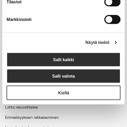
Tilastot
Työhyvinvointi ja työsuojelu
Työttömyys ja lomautukset
Markkinointi
Sivutoimet ja kilpailukiellot
Eläkkeelle
Näytä tiedot
Apua pulmatilanteisiin
Kesätyöntekijän työehdot ja palkkaus seurakuntien hengellisessä
Salli kaikki
työssä
Salli valinta
EDUNVALVONTA
Kiellä
Apua pulmatilanteisiin
Liitto neuvottelee
Erimielisyyksien ratkaiseminen