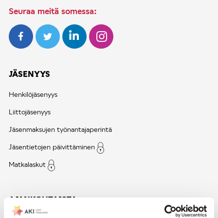
Seuraa meitä somessa:
JÄSENYYS
Henkilöjäsenyys
Liittojäsenyys
Jäsenmaksujen työnantajaperintä
Jäsentietojen päivittäminen
Matkalaskut
AJANKOHTAISTA