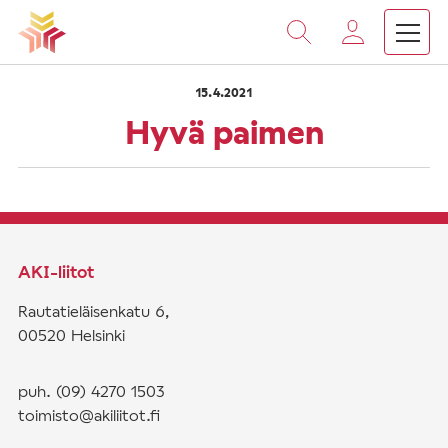
›
›
Vieritä
Etusivu
Saarnat
Hyvä paimen
sisältöön
15.4.2021
Hyvä paimen
AKI-liitot
Rautatieläisenkatu 6,
00520 Helsinki
puh. (09) 4270 1503
toimisto@akiliitot.fi