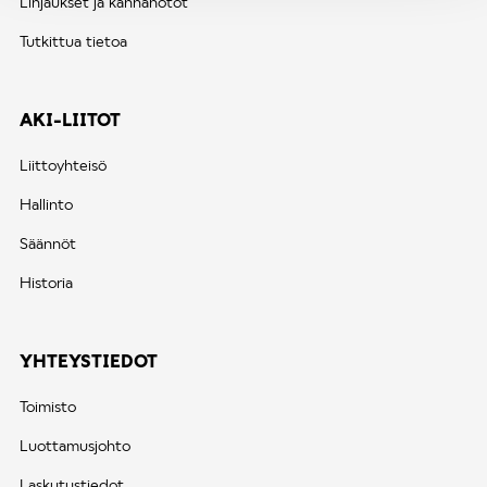
Linjaukset ja kannanotot
Tutkittua tietoa
AKI-LIITOT
Liittoyhteisö
Hallinto
Säännöt
Historia
YHTEYSTIEDOT
Toimisto
Luottamusjohto
Laskutustiedot