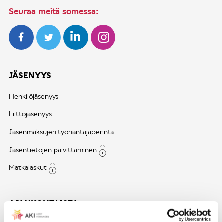
Seuraa meitä somessa:
JÄSENYYS
Henkilöjäsenyys
Liittojäsenyys
Jäsenmaksujen työnantajaperintä
Jäsentietojen päivittäminen
Matkalaskut
AJANKOHTAISTA