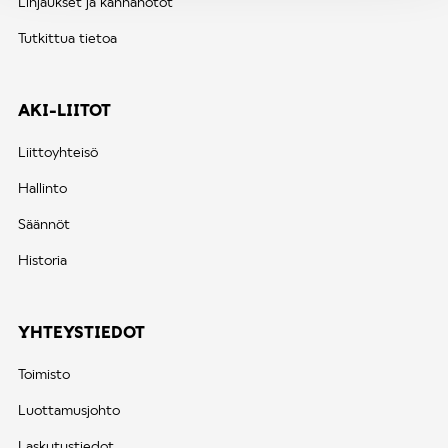
Linjaukset ja kannanotot
Tutkittua tietoa
AKI-LIITOT
Liittoyhteisö
Hallinto
Säännöt
Historia
YHTEYSTIEDOT
Toimisto
Luottamusjohto
Laskutustiedot