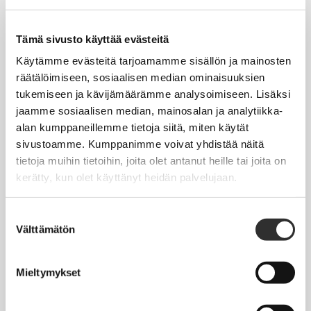
Tapahtumakalenteri
Uutiset
Tämä sivusto käyttää evästeitä
Blogit
Käytämme evästeitä tarjoamamme sisällön ja mainosten
räätälöimiseen, sosiaalisen median ominaisuuksien
Crux-lehti
tukemiseen ja kävijämäärämme analysoimiseen. Lisäksi
jaamme sosiaalisen median, mainosalan ja analytiikka-
JOBI
alan kumppaneillemme tietoja siitä, miten käytät
sivustoamme. Kumppanimme voivat yhdistää näitä
TYÖELÄMÄOPAS
tietoja muihin tietoihin, joita olet antanut heille tai joita on
kerätty, kun olet käyttänyt heidän palvelujaan.
Työnhaku
Työsuhde ja virkasuhde
Suostumuksen
Välttämätön
valinta
KirVESTES 2025-2028, KJTES sekä muut työ- ja
virkaehtosopimukset
Mieltymykset
Palkkaus
Työaika