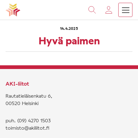
›
›
Vieritä
Etusivu
Saarnat
Hyvä paimen
sisältöön
14.4.2025
Hyvä paimen
AKI-liitot
Rautatieläisenkatu 6,
00520 Helsinki
puh. (09) 4270 1503
toimisto@akiliitot.fi