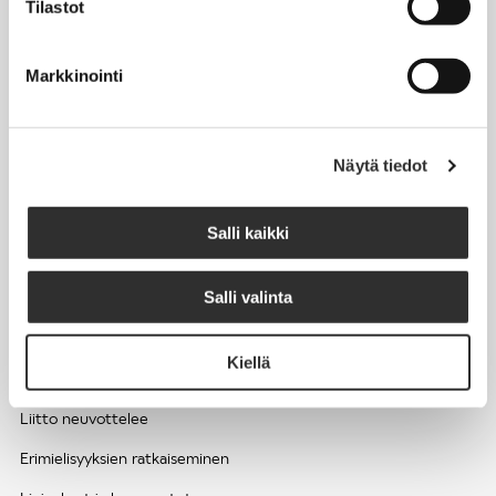
Tilastot
Työhyvinvointi ja työsuojelu
Työttömyys ja lomautukset
Markkinointi
Sivutoimet ja kilpailukiellot
Eläkkeelle
Näytä tiedot
Apua pulmatilanteisiin
Kesätyöntekijän työehdot ja palkkaus seurakuntien hengellisessä
Salli kaikki
työssä
Salli valinta
EDUNVALVONTA
Kiellä
Apua pulmatilanteisiin
Liitto neuvottelee
Erimielisyyksien ratkaiseminen