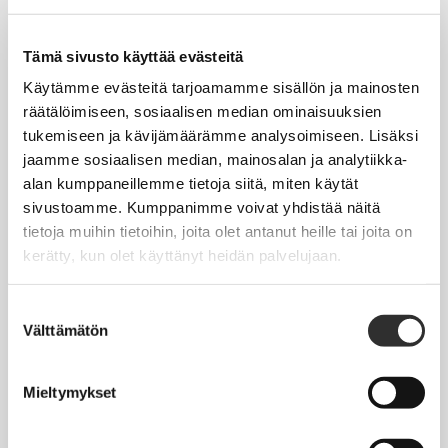
Tapahtumakalenteri
Uutiset
Tämä sivusto käyttää evästeitä
Blogit
Käytämme evästeitä tarjoamamme sisällön ja mainosten
räätälöimiseen, sosiaalisen median ominaisuuksien
Crux-lehti
tukemiseen ja kävijämäärämme analysoimiseen. Lisäksi
jaamme sosiaalisen median, mainosalan ja analytiikka-
JOBI
alan kumppaneillemme tietoja siitä, miten käytät
sivustoamme. Kumppanimme voivat yhdistää näitä
TYÖELÄMÄOPAS
tietoja muihin tietoihin, joita olet antanut heille tai joita on
kerätty, kun olet käyttänyt heidän palvelujaan.
Työnhaku
Työsuhde ja virkasuhde
Suostumuksen
Välttämätön
valinta
KirVESTES 2025-2028, KJTES sekä muut työ- ja
virkaehtosopimukset
Mieltymykset
Palkkaus
Työaika