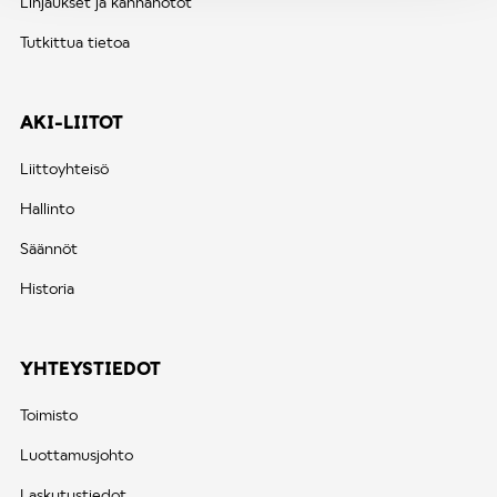
Linjaukset ja kannanotot
Tutkittua tietoa
AKI-LIITOT
Liittoyhteisö
Hallinto
Säännöt
Historia
YHTEYSTIEDOT
Toimisto
Luottamusjohto
Laskutustiedot