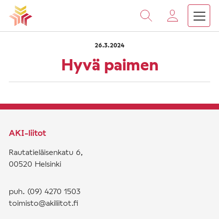
›
›
Vieritä
Etusivu
Saarnat
Hyvä paimen
sisältöön
26.3.2024
Hyvä paimen
AKI-liitot
Rautatieläisenkatu 6,
00520 Helsinki
puh. (09) 4270 1503
toimisto@akiliitot.fi