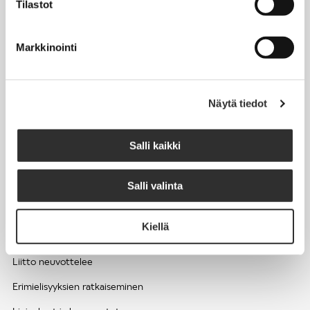
Tilastot
Työhyvinvointi ja työsuojelu
Työttömyys ja lomautukset
Markkinointi
Sivutoimet ja kilpailukiellot
Eläkkeelle
Näytä tiedot
Apua pulmatilanteisiin
Kesätyöntekijän työehdot ja palkkaus seurakuntien hengellisessä
Salli kaikki
työssä
Salli valinta
EDUNVALVONTA
Kiellä
Apua pulmatilanteisiin
Liitto neuvottelee
Erimielisyyksien ratkaiseminen