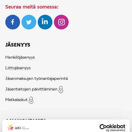
Seuraa meitä somessa:
JÄSENYYS
Henkilöjäsenyys
Liittojäsenyys
Jäsenmaksujen työnantajaperintä
Jäsentietojen päivittäminen
Matkalaskut
AJANKOHTAISTA