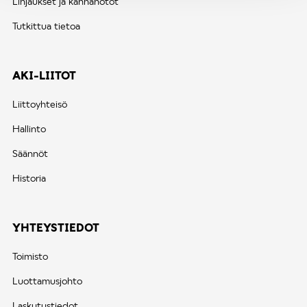
Linjaukset ja kannanotot
Tutkittua tietoa
AKI-LIITOT
Liittoyhteisö
Hallinto
Säännöt
Historia
YHTEYSTIEDOT
Toimisto
Luottamusjohto
Laskutustiedot