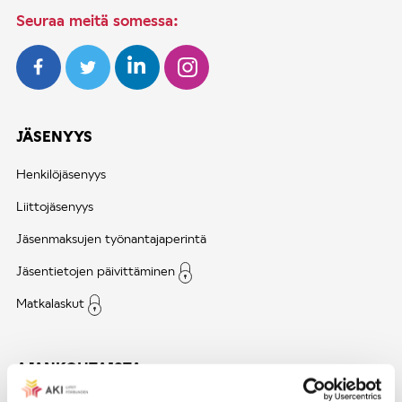
Seuraa meitä somessa:
JÄSENYYS
Henkilöjäsenyys
Liittojäsenyys
Jäsenmaksujen työnantajaperintä
Jäsentietojen päivittäminen
Matkalaskut
AJANKOHTAISTA