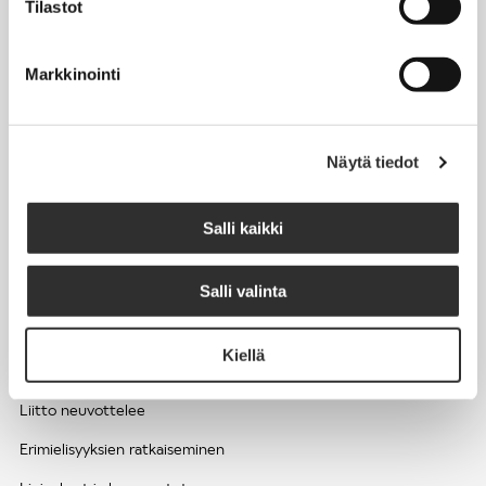
Tilastot
Työhyvinvointi ja työsuojelu
Työttömyys ja lomautukset
Markkinointi
Sivutoimet ja kilpailukiellot
Eläkkeelle
Näytä tiedot
Apua pulmatilanteisiin
Kesätyöntekijän työehdot ja palkkaus seurakuntien hengellisessä
Salli kaikki
työssä
Salli valinta
EDUNVALVONTA
Kiellä
Apua pulmatilanteisiin
Liitto neuvottelee
Erimielisyyksien ratkaiseminen