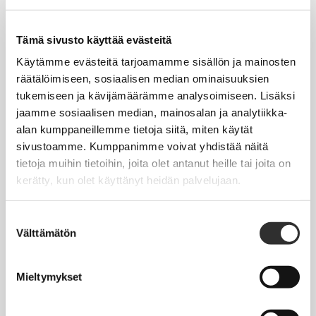
Tapahtumakalenteri
Uutiset
Tämä sivusto käyttää evästeitä
Blogit
Käytämme evästeitä tarjoamamme sisällön ja mainosten
räätälöimiseen, sosiaalisen median ominaisuuksien
Crux-lehti
tukemiseen ja kävijämäärämme analysoimiseen. Lisäksi
jaamme sosiaalisen median, mainosalan ja analytiikka-
JOBI
alan kumppaneillemme tietoja siitä, miten käytät
sivustoamme. Kumppanimme voivat yhdistää näitä
TYÖELÄMÄOPAS
tietoja muihin tietoihin, joita olet antanut heille tai joita on
kerätty, kun olet käyttänyt heidän palvelujaan.
Työnhaku
Työsuhde ja virkasuhde
Suostumuksen
Välttämätön
valinta
KirVESTES 2025-2028, KJTES sekä muut työ- ja
virkaehtosopimukset
Mieltymykset
Palkkaus
Työaika