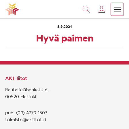
›
›
Vieritä
Etusivu
Saarnat
Hyvä paimen
sisältöön
8.9.2021
Hyvä paimen
AKI-liitot
Rautatieläisenkatu 6,
00520 Helsinki
puh. (09) 4270 1503
toimisto@akiliitot.fi