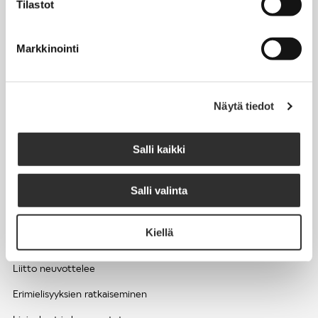
Tilastot
Työhyvinvointi ja työsuojelu
Työttömyys ja lomautukset
Markkinointi
Sivutoimet ja kilpailukiellot
Eläkkeelle
Näytä tiedot
Apua pulmatilanteisiin
Kesätyöntekijän työehdot ja palkkaus seurakuntien hengellisessä
Salli kaikki
työssä
Salli valinta
EDUNVALVONTA
Kiellä
Apua pulmatilanteisiin
Liitto neuvottelee
Erimielisyyksien ratkaiseminen