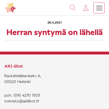
›
›
Vieritä
Etusivu
Saarnat
Herran syntymä on lähellä
sisältöön
28.4.2021
Herran syntymä on lähellä
AKI-liitot
Rautatieläisenkatu 6,
00520 Helsinki
puh. (09) 4270 1503
toimisto@akiliitot.fi