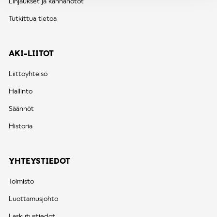
Linjaukset ja kannanotot
Tutkittua tietoa
AKI-LIITOT
Liittoyhteisö
Hallinto
Säännöt
Historia
YHTEYSTIEDOT
Toimisto
Luottamusjohto
Laskutustiedot