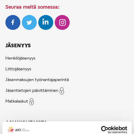
Seuraa meitä somessa:
JÄSENYYS
Henkilöjäsenyys
Liittojäsenyys
Jäsenmaksujen työnantajaperintä
Jäsentietojen päivittäminen
Matkalaskut
AJANKOHTAISTA