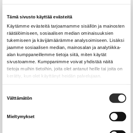
Tapahtumakalenteri
Uutiset
Tämä sivusto käyttää evästeitä
Blogit
Käytämme evästeitä tarjoamamme sisällön ja mainosten
räätälöimiseen, sosiaalisen median ominaisuuksien
Crux-lehti
tukemiseen ja kävijämäärämme analysoimiseen. Lisäksi
jaamme sosiaalisen median, mainosalan ja analytiikka-
JOBI
alan kumppaneillemme tietoja siitä, miten käytät
sivustoamme. Kumppanimme voivat yhdistää näitä
TYÖELÄMÄOPAS
tietoja muihin tietoihin, joita olet antanut heille tai joita on
kerätty, kun olet käyttänyt heidän palvelujaan.
Työnhaku
Työsuhde ja virkasuhde
Suostumuksen
Välttämätön
valinta
KirVESTES 2025-2028, KJTES sekä muut työ- ja
virkaehtosopimukset
Mieltymykset
Palkkaus
Työaika