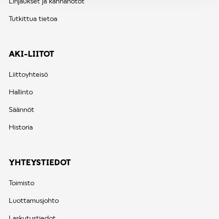
Linjaukset ja kannanotot
Tutkittua tietoa
AKI-LIITOT
Liittoyhteisö
Hallinto
Säännöt
Historia
YHTEYSTIEDOT
Toimisto
Luottamusjohto
Laskutustiedot