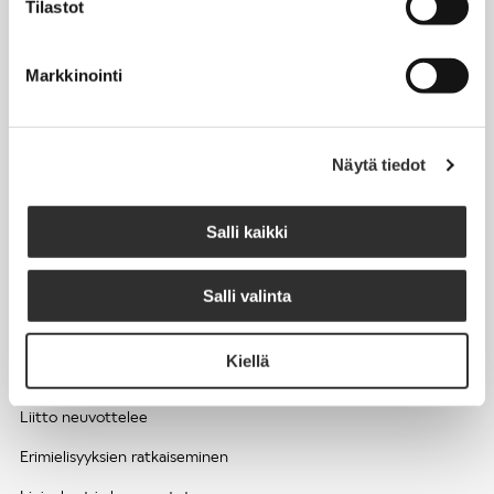
Tilastot
Työhyvinvointi ja työsuojelu
Työttömyys ja lomautukset
Markkinointi
Sivutoimet ja kilpailukiellot
Eläkkeelle
Näytä tiedot
Apua pulmatilanteisiin
Kesätyöntekijän työehdot ja palkkaus seurakuntien hengellisessä
Salli kaikki
työssä
Salli valinta
EDUNVALVONTA
Kiellä
Apua pulmatilanteisiin
Liitto neuvottelee
Erimielisyyksien ratkaiseminen