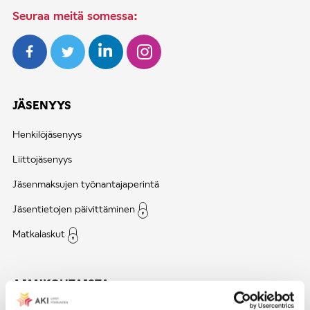
Seuraa meitä somessa:
JÄSENYYS
Henkilöjäsenyys
Liittojäsenyys
Jäsenmaksujen työnantajaperintä
Jäsentietojen päivittäminen
Matkalaskut
AJANKOHTAISTA