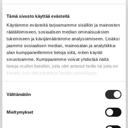
Tapahtumakalenteri
Uutiset
Tämä sivusto käyttää evästeitä
Blogit
Käytämme evästeitä tarjoamamme sisällön ja mainosten
räätälöimiseen, sosiaalisen median ominaisuuksien
Crux-lehti
tukemiseen ja kävijämäärämme analysoimiseen. Lisäksi
jaamme sosiaalisen median, mainosalan ja analytiikka-
JOBI
alan kumppaneillemme tietoja siitä, miten käytät
sivustoamme. Kumppanimme voivat yhdistää näitä
TYÖELÄMÄOPAS
tietoja muihin tietoihin, joita olet antanut heille tai joita on
kerätty, kun olet käyttänyt heidän palvelujaan.
Työnhaku
Työsuhde ja virkasuhde
Suostumuksen
Välttämätön
valinta
KirVESTES 2025-2028, KJTES sekä muut työ- ja
virkaehtosopimukset
Mieltymykset
Palkkaus
Työaika