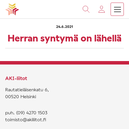
›
›
Vieritä
Etusivu
Saarnat
Herran syntymä on lähellä
sisältöön
24.6.2021
Herran syntymä on lähellä
AKI-liitot
Rautatieläisenkatu 6,
00520 Helsinki
puh. (09) 4270 1503
toimisto@akiliitot.fi