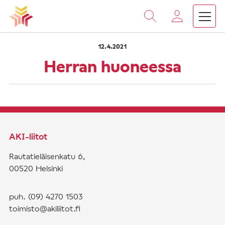
›
›
Vieritä
Etusivu
Saarnat
Herran huoneessa
sisältöön
12.4.2021
Herran huoneessa
AKI-liitot
Rautatieläisenkatu 6,
00520 Helsinki
puh. (09) 4270 1503
toimisto@akiliitot.fi