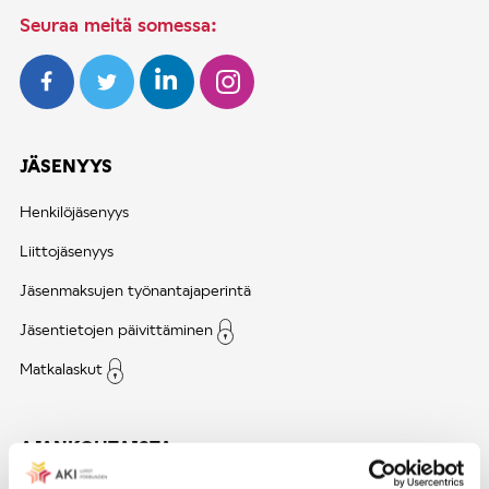
Seuraa meitä somessa:
JÄSENYYS
Henkilöjäsenyys
Liittojäsenyys
Jäsenmaksujen työnantajaperintä
Jäsentietojen päivittäminen
Matkalaskut
AJANKOHTAISTA