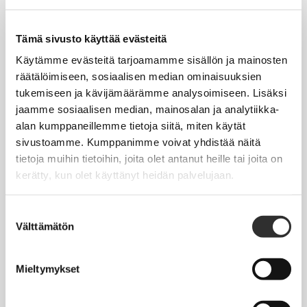
Tapahtumakalenteri
Uutiset
Tämä sivusto käyttää evästeitä
Blogit
Käytämme evästeitä tarjoamamme sisällön ja mainosten
räätälöimiseen, sosiaalisen median ominaisuuksien
Crux-lehti
tukemiseen ja kävijämäärämme analysoimiseen. Lisäksi
jaamme sosiaalisen median, mainosalan ja analytiikka-
JOBI
alan kumppaneillemme tietoja siitä, miten käytät
sivustoamme. Kumppanimme voivat yhdistää näitä
TYÖELÄMÄOPAS
tietoja muihin tietoihin, joita olet antanut heille tai joita on
kerätty, kun olet käyttänyt heidän palvelujaan.
Työnhaku
Työsuhde ja virkasuhde
Suostumuksen
Välttämätön
valinta
KirVESTES 2025-2028, KJTES sekä muut työ- ja
virkaehtosopimukset
Mieltymykset
Palkkaus
Työaika