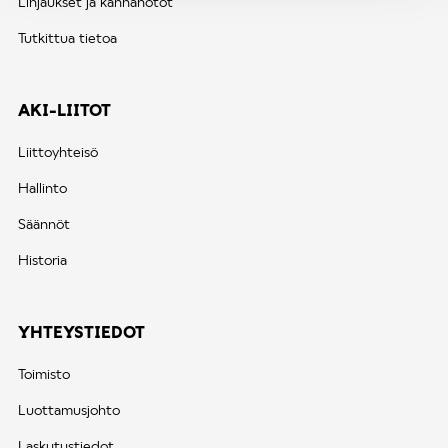
Linjaukset ja kannanotot
Tutkittua tietoa
AKI-LIITOT
Liittoyhteisö
Hallinto
Säännöt
Historia
YHTEYSTIEDOT
Toimisto
Luottamusjohto
Laskutustiedot