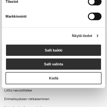
Tilastot
Työhyvinvointi ja työsuojelu
Työttömyys ja lomautukset
Markkinointi
Sivutoimet ja kilpailukiellot
Eläkkeelle
Näytä tiedot
Apua pulmatilanteisiin
Kesätyöntekijän työehdot ja palkkaus seurakuntien hengellisessä
Salli kaikki
työssä
Salli valinta
EDUNVALVONTA
Kiellä
Apua pulmatilanteisiin
Liitto neuvottelee
Erimielisyyksien ratkaiseminen