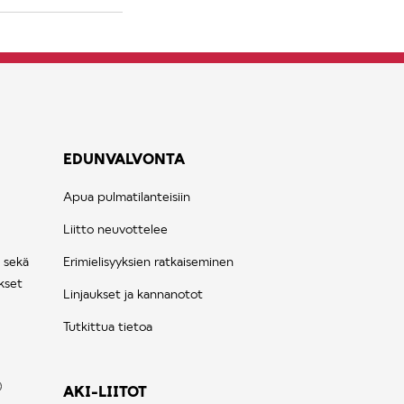
EDUNVALVONTA
Apua pulmatilanteisiin
Liitto neuvottelee
 sekä
Erimielisyyksien ratkaiseminen
kset
Linjaukset ja kannanotot
Tutkittua tietoa
AKI-LIITOT