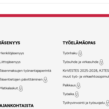
JÄSENYYS
TYÖELÄMÄOPAS
Henkilöjäsenyys
Työnhaku
Liittojäsenyys
Työsuhde ja virkasuhde
Jäsenmaksujen työnantajaperintä
KirVESTES 2025-2028, KJTES
muut työ- ja virkaehtosopimu
Jäsentietojen päivittäminen
Palkkaus
Matkalaskut
Työaika
Työhyvinvointi ja työsuojelu
AJANKOHTAISTA