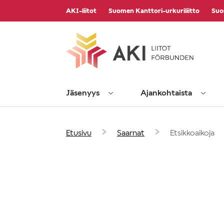
Vieritä
AKI-liitot
Suomen Kanttori-urkuriliitto
Suo
sisältöön
Jäsenyys
Ajankohtaista
›
›
Etusivu
Saarnat
Etsikkoaikoja