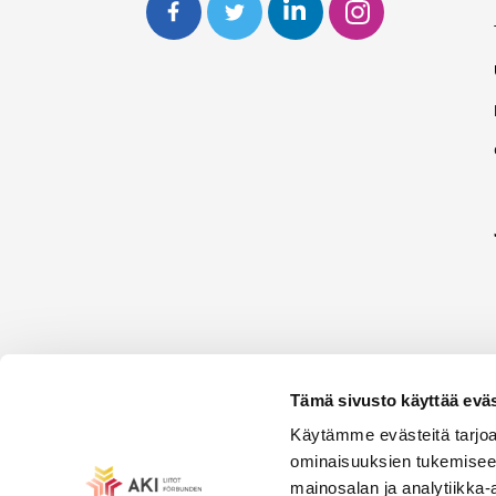
Tämä sivusto käyttää eväs
Käytämme evästeitä tarjoa
ominaisuuksien tukemisee
mainosalan ja analytiikka-