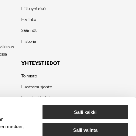
Liittoyhteisö
Hallinto
Säännöt
Historia
palkkaus
össä
YHTEYSTIEDOT
Toimisto
Luottamusjohto
Laskutustiedot
Tietosuojaseloste
Salli kaikki
an
sen median,
Salli valinta