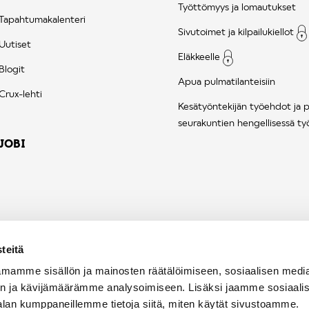
Työttömyys ja lomautukset
Tapahtumakalenteri
Sivutoimet ja kilpailukiellot
Uutiset
Eläkkeelle
Blogit
Apua pulmatilanteisiin
Crux-lehti
Kesätyöntekijän työehdot ja 
seurakuntien hengellisessä ty
JOBI
teitä
mamme sisällön ja mainosten räätälöimiseen, sosiaalisen medi
n ja kävijämäärämme analysoimiseen. Lisäksi jaamme sosiaali
alan kumppaneillemme tietoja siitä, miten käytät sivustoamme.