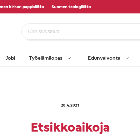
men kirkon pappisliitto
Suomen teologiliitto
Jobi
Työelämäopas
Edunvalvonta
28.4.2021
Etsikkoaikoja