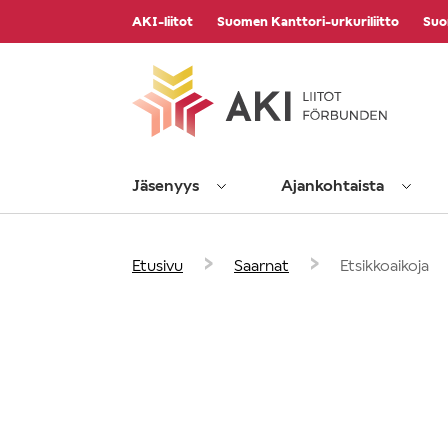
Vieritä
AKI-liitot
Suomen Kanttori-urkuriliitto
Suo
sisältöön
Jäsenyys
Ajankohtaista
›
›
Etusivu
Saarnat
Etsikkoaikoja