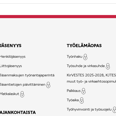
JÄSENYYS
TYÖELÄMÄOPAS
Henkilöjäsenyys
Työnhaku
Liittojäsenyys
Työsuhde ja virkasuhde
Jäsenmaksujen työnantajaperintä
KirVESTES 2025-2028, KJTES
muut työ- ja virkaehtosopimu
Jäsentietojen päivittäminen
Palkkaus
Matkalaskut
Työaika
Työhyvinvointi ja työsuojelu
AJANKOHTAISTA