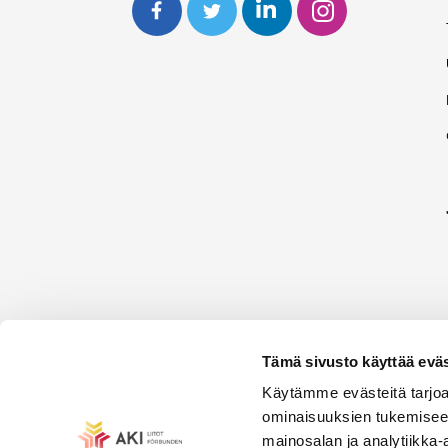
Tämä sivusto käyttää eväs
Käytämme evästeitä tarjoa
ominaisuuksien tukemisee
mainosalan ja analytiikka-