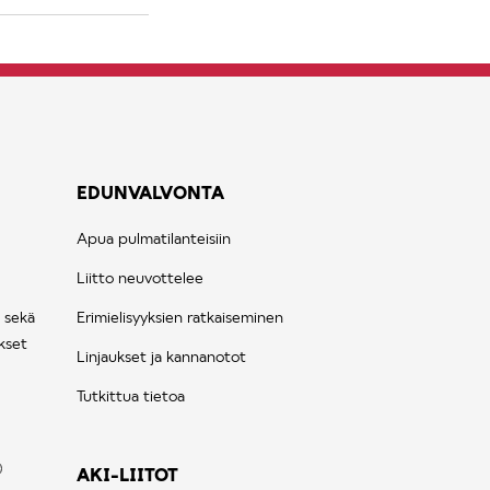
EDUNVALVONTA
Apua pulmatilanteisiin
Liitto neuvottelee
 sekä
Erimielisyyksien ratkaiseminen
kset
Linjaukset ja kannanotot
Tutkittua tietoa
AKI-LIITOT