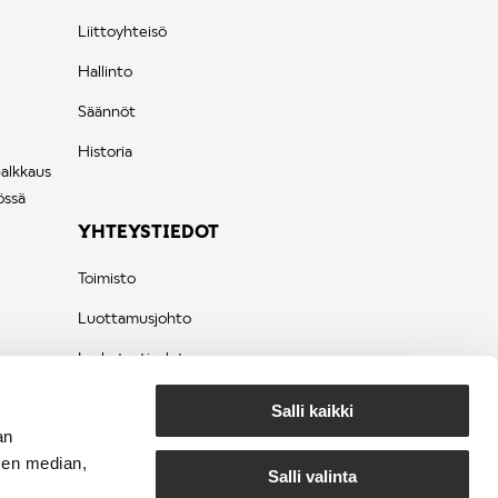
Liittoyhteisö
Hallinto
Säännöt
Historia
palkkaus
össä
YHTEYSTIEDOT
Toimisto
Luottamusjohto
Laskutustiedot
Tietosuojaseloste
Salli kaikki
an
sen median,
Salli valinta