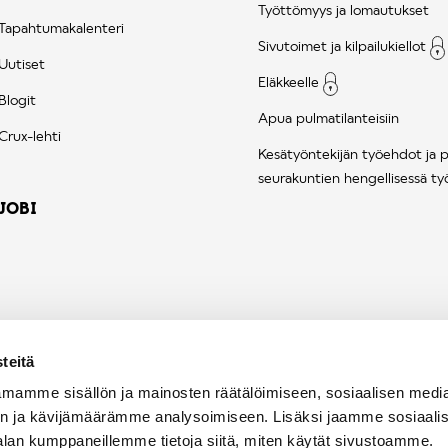
Työttömyys ja lomautukset
Tapahtumakalenteri
Sivutoimet ja kilpailukiellot
Uutiset
Eläkkeelle
Blogit
Apua pulmatilanteisiin
Crux-lehti
Kesätyöntekijän työehdot ja 
seurakuntien hengellisessä ty
JOBI
teitä
mamme sisällön ja mainosten räätälöimiseen, sosiaalisen medi
n ja kävijämäärämme analysoimiseen. Lisäksi jaamme sosiaali
alan kumppaneillemme tietoja siitä, miten käytät sivustoamme.