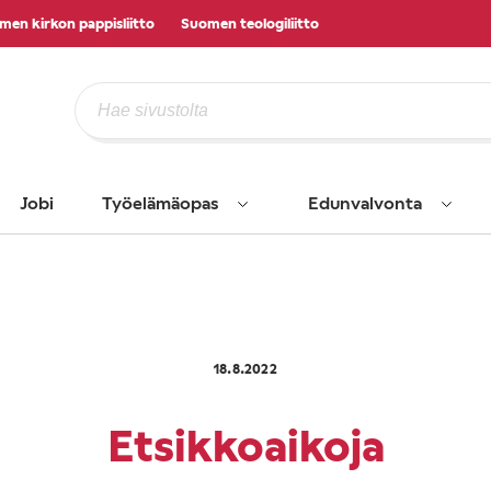
men kirkon pappisliitto
Suomen teologiliitto
Jobi
Työelämäopas
Edunvalvonta
18.8.2022
Etsikkoaikoja