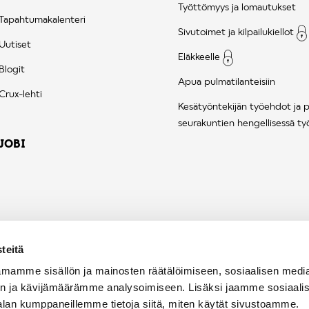
Työttömyys ja lomautukset
Tapahtumakalenteri
Sivutoimet ja kilpailukiellot
Uutiset
Eläkkeelle
Blogit
Apua pulmatilanteisiin
Crux-lehti
Kesätyöntekijän työehdot ja 
seurakuntien hengellisessä ty
JOBI
teitä
mamme sisällön ja mainosten räätälöimiseen, sosiaalisen medi
n ja kävijämäärämme analysoimiseen. Lisäksi jaamme sosiaali
alan kumppaneillemme tietoja siitä, miten käytät sivustoamme.