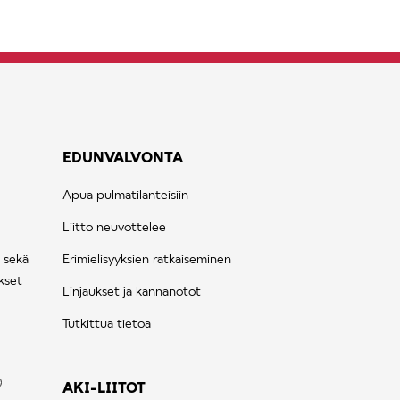
EDUNVALVONTA
Apua pulmatilanteisiin
Liitto neuvottelee
 sekä
Erimielisyyksien ratkaiseminen
kset
Linjaukset ja kannanotot
Tutkittua tietoa
AKI-LIITOT