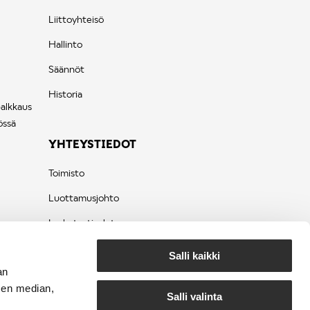
Liittoyhteisö
Hallinto
Säännöt
Historia
palkkaus
össä
YHTEYSTIEDOT
Toimisto
Luottamusjohto
Laskutustiedot
Tietosuojaseloste
Salli kaikki
an
sen median,
Salli valinta