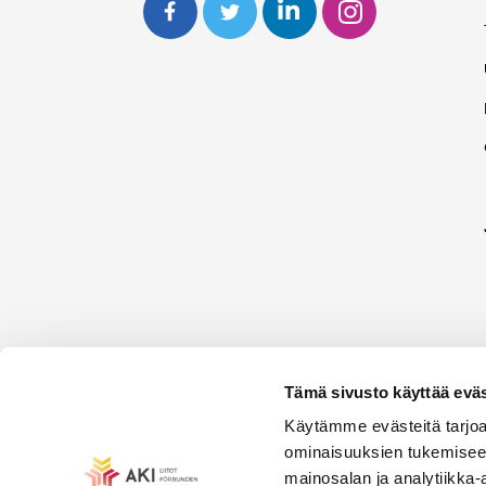
Tämä sivusto käyttää eväs
Käytämme evästeitä tarjoa
ominaisuuksien tukemisee
mainosalan ja analytiikka-