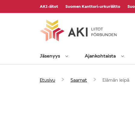
Vieritä
AKI-liitot
Suomen Kanttori-urkuriliitto
Suo
sisältöön
Jäsenyys
Ajankohtaista
›
›
Etusivu
Saarnat
Elämän leipä