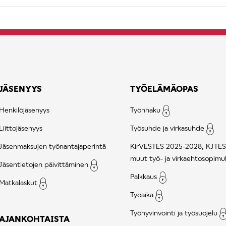
JÄSENYYS
TYÖELÄMÄOPAS
Henkilöjäsenyys
Työnhaku
Liittojäsenyys
Työsuhde ja virkasuhde
Jäsenmaksujen työnantajaperintä
KirVESTES 2025-2028, KJTES
muut työ- ja virkaehtosopimu
Jäsentietojen päivittäminen
Palkkaus
Matkalaskut
Työaika
Työhyvinvointi ja työsuojelu
AJANKOHTAISTA