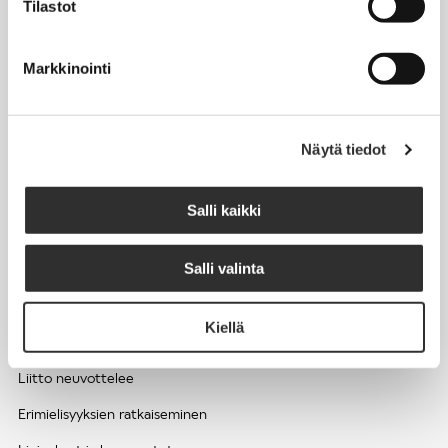
Tilastot
Työhyvinvointi ja työsuojelu
Työttömyys ja lomautukset
Markkinointi
Sivutoimet ja kilpailukiellot
Eläkkeelle
Näytä tiedot
Apua pulmatilanteisiin
Kesätyöntekijän työehdot ja palkkaus seurakuntien hengellisessä
Salli kaikki
työssä
Salli valinta
EDUNVALVONTA
Kiellä
Apua pulmatilanteisiin
Liitto neuvottelee
Erimielisyyksien ratkaiseminen