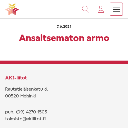
›
›
Vieritä
Etusivu
Saarnat
Ansaitsematon armo
sisältöön
7.6.2021
Ansaitsematon armo
AKI-liitot
Rautatieläisenkatu 6,
00520 Helsinki
puh. (09) 4270 1503
toimisto@akiliitot.fi