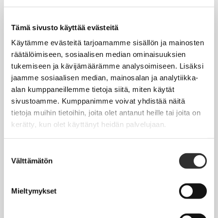
Tapahtumakalenteri
Uutiset
Tämä sivusto käyttää evästeitä
Blogit
Käytämme evästeitä tarjoamamme sisällön ja mainosten
räätälöimiseen, sosiaalisen median ominaisuuksien
Crux-lehti
tukemiseen ja kävijämäärämme analysoimiseen. Lisäksi
jaamme sosiaalisen median, mainosalan ja analytiikka-
JOBI
alan kumppaneillemme tietoja siitä, miten käytät
sivustoamme. Kumppanimme voivat yhdistää näitä
TYÖELÄMÄOPAS
tietoja muihin tietoihin, joita olet antanut heille tai joita on
kerätty, kun olet käyttänyt heidän palvelujaan.
Työnhaku
Työsuhde ja virkasuhde
Suostumuksen
Välttämätön
valinta
KirVESTES 2025-2028, KJTES sekä muut työ- ja
virkaehtosopimukset
Mieltymykset
Palkkaus
Työaika