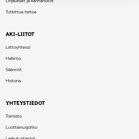
Linjaukset ja kannanotot
Tutkittua tietoa
AKI-LIITOT
Liittoyhteisö
Hallinto
Säännöt
Historia
YHTEYSTIEDOT
Toimisto
Luottamusjohto
Laskutustiedot