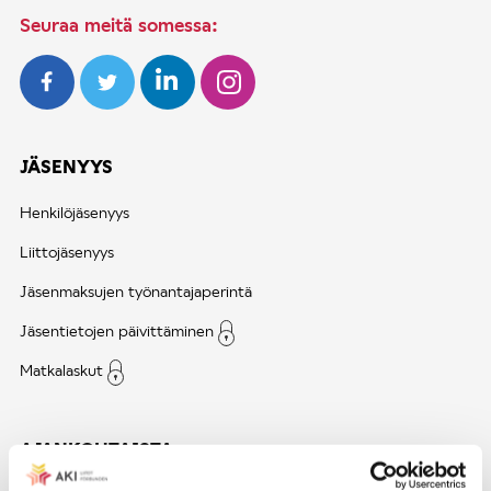
Seuraa meitä somessa:
JÄSENYYS
Henkilöjäsenyys
Liittojäsenyys
Jäsenmaksujen työnantajaperintä
Jäsentietojen päivittäminen
Matkalaskut
AJANKOHTAISTA