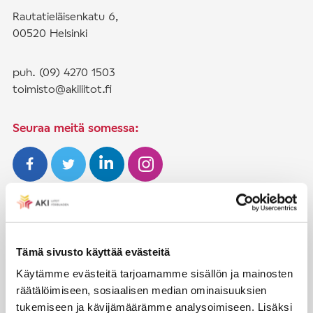
Rautatieläisenkatu 6,
00520 Helsinki
puh. (09) 4270 1503
toimisto@akiliitot.fi
Seuraa meitä somessa:
JÄSENYYS
Henkilöjäsenyys
Tämä sivusto käyttää evästeitä
Liittojäsenyys
Käytämme evästeitä tarjoamamme sisällön ja mainosten
räätälöimiseen, sosiaalisen median ominaisuuksien
Jäsenmaksujen työnantajaperintä
tukemiseen ja kävijämäärämme analysoimiseen. Lisäksi