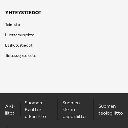
YHTEYSTIEDOT
Toimisto
Luottamusjohto
Laskutustiedot
Tietosuojaseloste
Suomen
Suomen
AKI-
Suomen
Kanttori-
kirkon
liitot
teologiliitto
urkuriliitto
pappisliitto