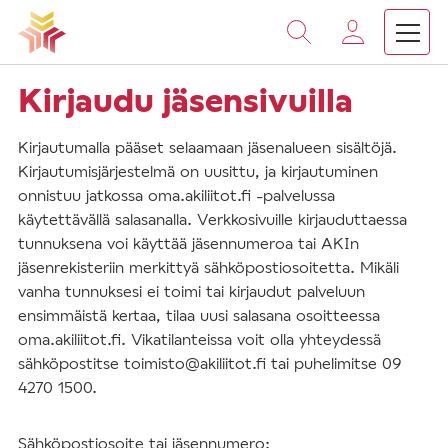
Vieritä
sisältöön
Kirjaudu jäsensivuilla
Kirjautumalla pääset selaamaan jäsenalueen sisältöjä.
Kirjautumisjärjestelmä on uusittu, ja kirjautuminen
onnistuu jatkossa oma.akiliitot.fi -palvelussa
käytettävällä salasanalla. Verkkosivuille kirjauduttaessa
tunnuksena voi käyttää jäsennumeroa tai AKIn
jäsenrekisteriin merkittyä sähköpostiosoitetta. Mikäli
vanha tunnuksesi ei toimi tai kirjaudut palveluun
ensimmäistä kertaa, tilaa uusi salasana osoitteessa
oma.akiliitot.fi. Vikatilanteissa voit olla yhteydessä
sähköpostitse toimisto@akiliitot.fi tai puhelimitse 09
4270 1500.
Sähköpostiosoite tai jäsennumero: