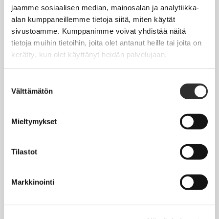
Jäsentietojen päivittäminen
jaamme sosiaalisen median, mainosalan ja analytiikka-
alan kumppaneillemme tietoja siitä, miten käytät
Matkalaskut
sivustoamme. Kumppanimme voivat yhdistää näitä
tietoja muihin tietoihin, joita olet antanut heille tai joita on
kerätty, kun olet käyttänyt heidän palvelujaan.
AJANKOHTAISTA
Tapahtumakalenteri
Suostumuksen
Välttämätön
valinta
Uutiset
Blogit
Mieltymykset
Crux-lehti
Tilastot
JOBI
Markkinointi
TYÖELÄMÄOPAS
Työnhaku