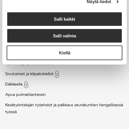
Näytä tiedot
Työsuhde ja virkasuhde
KirVESTES 2025-2028, KJTES sekä muut työ- ja
Salli kaikki
virkaehtosopimukset
Palkkaus
Salli valinta
Työaika
Kiellä
Työhyvinvointi ja työsuojelu
Työttömyys ja lomautukset
Sivutoimet ja kilpailukiellot
Eläkkeelle
Apua pulmatilanteisiin
Kesätyöntekijän työehdot ja palkkaus seurakuntien hengellisessä
työssä